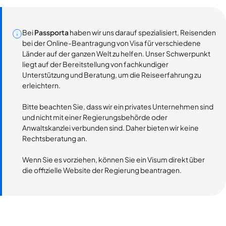
Bei
Passporta
haben wir uns darauf spezialisiert, Reisenden
bei der Online-Beantragung von Visa für verschiedene
Länder auf der ganzen Welt zu helfen. Unser Schwerpunkt
liegt auf der Bereitstellung von fachkundiger
Unterstützung und Beratung, um die Reiseerfahrung zu
erleichtern.
Bitte beachten Sie, dass wir ein privates Unternehmen sind
und nicht mit einer Regierungsbehörde oder
Anwaltskanzlei verbunden sind. Daher bieten wir keine
Rechtsberatung an.
Wenn Sie es vorziehen, können Sie ein Visum direkt über
die offizielle Website der Regierung beantragen.