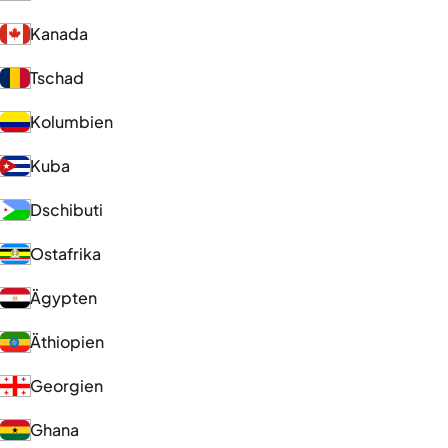
Kanada
Tschad
Kolumbien
Kuba
Dschibuti
Ostafrika
Ägypten
Äthiopien
Georgien
Ghana