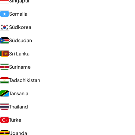
Singapur
Somalia
Südkorea
Südsudan
Sri Lanka
Suriname
Tadschikistan
Tansania
Thailand
Türkei
Uganda