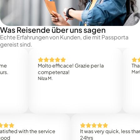
Was Reisende über uns sagen
Echte Erfahrungen von Kunden, die mit Passporta
gereist sind.
Molto efficace! Grazie per la
Thank you
competenza!
Mark N.
Nilza M.
ed with the service
It was very quick, less than
24hrs