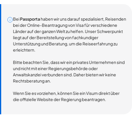
Bei
Passporta
haben wir uns darauf spezialisiert, Reisenden
bei der Online-Beantragung von Visa für verschiedene
Länder auf der ganzen Welt zu helfen. Unser Schwerpunkt
liegt auf der Bereitstellung von fachkundiger
Unterstützung und Beratung, um die Reiseerfahrung zu
erleichtern.
Bitte beachten Sie, dass wir ein privates Unternehmen sind
und nicht mit einer Regierungsbehörde oder
Anwaltskanzlei verbunden sind. Daher bieten wir keine
Rechtsberatung an.
Wenn Sie es vorziehen, können Sie ein Visum direkt über
die offizielle Website der Regierung beantragen.