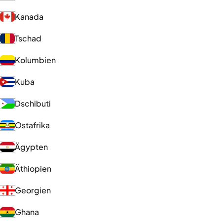
Kanada
Tschad
Kolumbien
Kuba
Dschibuti
Ostafrika
Ägypten
Äthiopien
Georgien
Ghana