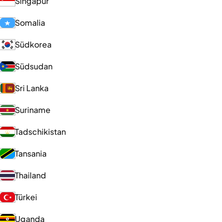
Singapur
Somalia
Südkorea
Südsudan
Sri Lanka
Suriname
Tadschikistan
Tansania
Thailand
Türkei
Uganda