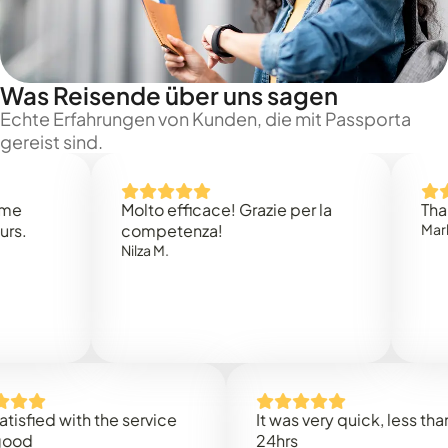
Was Reisende über uns sagen
Echte Erfahrungen von Kunden, die mit Passporta
gereist sind.
Molto efficace! Grazie per la
Thank you
competenza!
Mark N.
Nilza M.
ed with the service
It was very quick, less than
24hrs