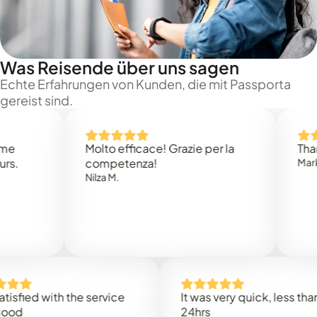
Was Reisende über uns sagen
Echte Erfahrungen von Kunden, die mit Passporta
gereist sind.
Molto efficace! Grazie per la
Thank yo
competenza!
Mark N.
Nilza M.
ied with the service
It was very quick, less than
24hrs