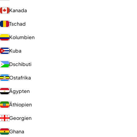
Kanada
Tschad
Kolumbien
Kuba
Dschibuti
Ostafrika
Ägypten
Äthiopien
Georgien
Ghana