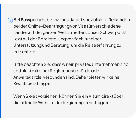
Bei
Passporta
haben wir uns darauf spezialisiert, Reisenden
bei der Online-Beantragung von Visa für verschiedene
Länder auf der ganzen Welt zu helfen. Unser Schwerpunkt
liegt auf der Bereitstellung von fachkundiger
Unterstützung und Beratung, um die Reiseerfahrung zu
erleichtern.
Bitte beachten Sie, dass wir ein privates Unternehmen sind
und nicht mit einer Regierungsbehörde oder
Anwaltskanzlei verbunden sind. Daher bieten wir keine
Rechtsberatung an.
Wenn Sie es vorziehen, können Sie ein Visum direkt über
die offizielle Website der Regierung beantragen.