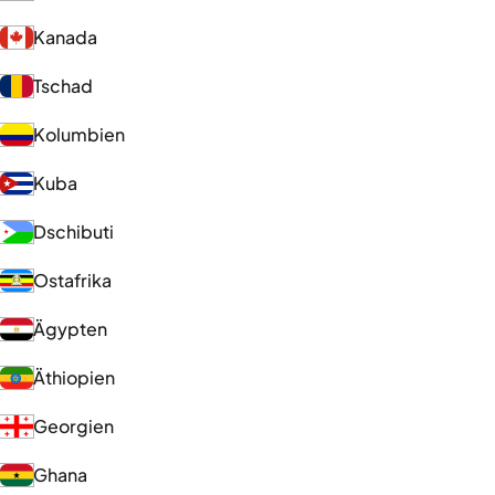
Kanada
Tschad
Kolumbien
Kuba
Dschibuti
Ostafrika
Ägypten
Äthiopien
Georgien
Ghana