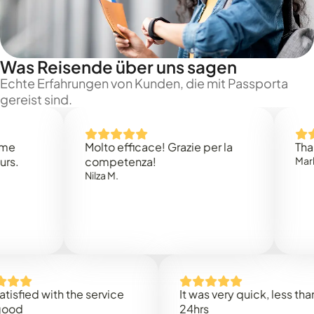
Was Reisende über uns sagen
Echte Erfahrungen von Kunden, die mit Passporta
gereist sind.
Molto efficace! Grazie per la
Thank you
competenza!
Mark N.
Nilza M.
ed with the service
It was very quick, less than
24hrs