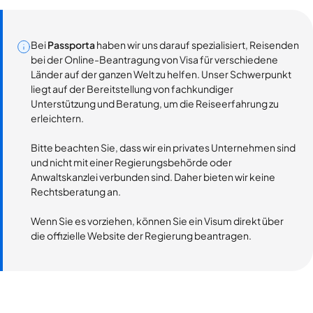
Bei
Passporta
haben wir uns darauf spezialisiert, Reisenden
bei der Online-Beantragung von Visa für verschiedene
Länder auf der ganzen Welt zu helfen. Unser Schwerpunkt
liegt auf der Bereitstellung von fachkundiger
Unterstützung und Beratung, um die Reiseerfahrung zu
erleichtern.
Bitte beachten Sie, dass wir ein privates Unternehmen sind
und nicht mit einer Regierungsbehörde oder
Anwaltskanzlei verbunden sind. Daher bieten wir keine
Rechtsberatung an.
Wenn Sie es vorziehen, können Sie ein Visum direkt über
die offizielle Website der Regierung beantragen.