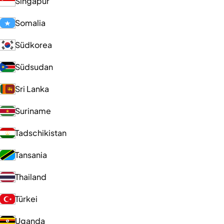
Singapur
Somalia
Südkorea
Südsudan
Sri Lanka
Suriname
Tadschikistan
Tansania
Thailand
Türkei
Uganda