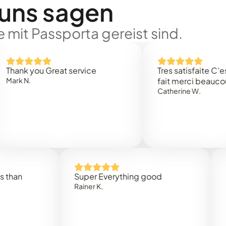
 uns sagen
 mit Passporta gereist sind.
 you Great service
Tres satisfaite C’est rap
.
fait merci beaucoup
Catherine W.
Super Everything good
Rapidez
Rainer K.
Marta R.