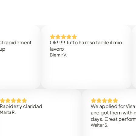
idement
Ok! !!!! Tutto ha reso facile il mio
Easy 
lavoro
Rene 
Blemir V.
 y claridad
We applied for Visa to Om
and got them within 3 work
days. Great performance!
Walter S.