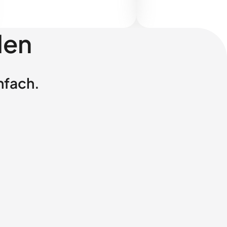
len
nfach.