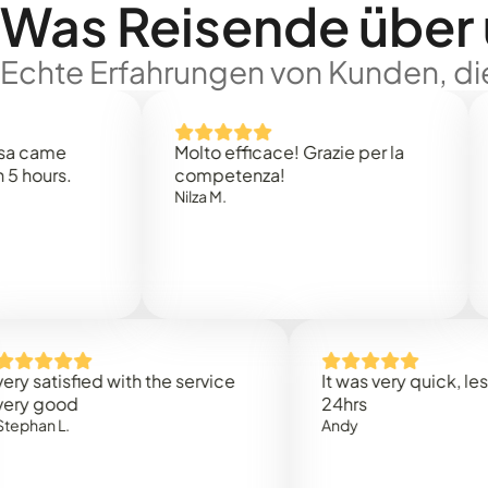
Was Reisende über
Echte Erfahrungen von Kunden, die
e
Molto efficace! Grazie per la
Thank
s.
competenza!
Mark N
Nilza M.
isfied with the service
It was very quick, less than
od
24hrs
L.
Andy