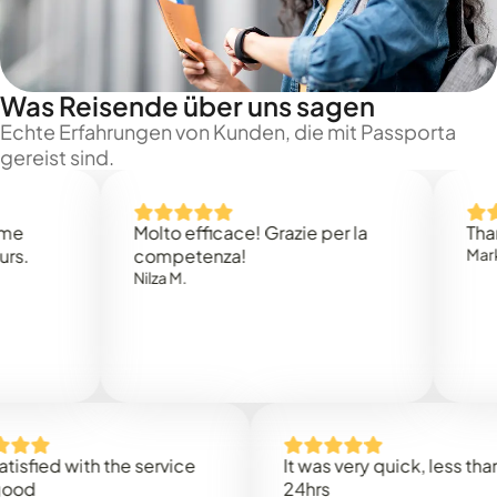
Was Reisende über uns sagen
Echte Erfahrungen von Kunden, die mit Passporta
gereist sind.
Molto efficace! Grazie per la
Thank you
competenza!
Mark N.
Nilza M.
ed with the service
It was very quick, less than
24hrs