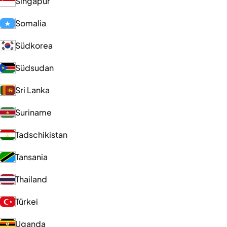
Singapur
Somalia
Südkorea
Südsudan
Sri Lanka
Suriname
Tadschikistan
Tansania
Thailand
Türkei
Uganda