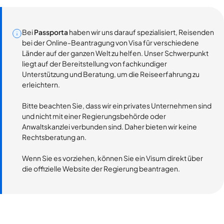
Bei
Passporta
haben wir uns darauf spezialisiert, Reisenden
bei der Online-Beantragung von Visa für verschiedene
Länder auf der ganzen Welt zu helfen. Unser Schwerpunkt
liegt auf der Bereitstellung von fachkundiger
Unterstützung und Beratung, um die Reiseerfahrung zu
erleichtern.
Bitte beachten Sie, dass wir ein privates Unternehmen sind
und nicht mit einer Regierungsbehörde oder
Anwaltskanzlei verbunden sind. Daher bieten wir keine
Rechtsberatung an.
Wenn Sie es vorziehen, können Sie ein Visum direkt über
die offizielle Website der Regierung beantragen.