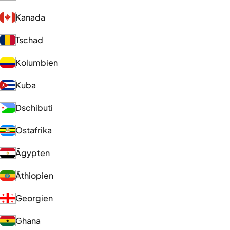
Kanada
Tschad
Kolumbien
Kuba
Dschibuti
Ostafrika
Ägypten
Äthiopien
Georgien
Ghana