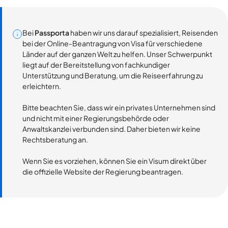
Bei
Passporta
haben wir uns darauf spezialisiert, Reisenden
bei der Online-Beantragung von Visa für verschiedene
Länder auf der ganzen Welt zu helfen. Unser Schwerpunkt
liegt auf der Bereitstellung von fachkundiger
Unterstützung und Beratung, um die Reiseerfahrung zu
erleichtern.
Bitte beachten Sie, dass wir ein privates Unternehmen sind
und nicht mit einer Regierungsbehörde oder
Anwaltskanzlei verbunden sind. Daher bieten wir keine
Rechtsberatung an.
Wenn Sie es vorziehen, können Sie ein Visum direkt über
die offizielle Website der Regierung beantragen.