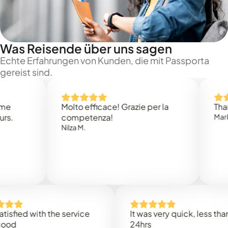
Was Reisende über uns sagen
Echte Erfahrungen von Kunden, die mit Passporta
gereist sind.
Molto efficace! Grazie per la
Thank yo
competenza!
Mark N.
Nilza M.
ied with the service
It was very quick, less than
24hrs