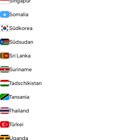
Singapur
Somalia
Südkorea
Südsudan
Sri Lanka
Suriname
Tadschikistan
Tansania
Thailand
Türkei
Uganda