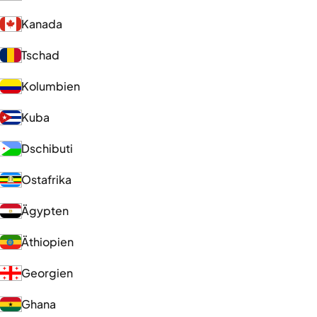
Kanada
Tschad
Kolumbien
Kuba
Dschibuti
Ostafrika
Ägypten
Äthiopien
Georgien
Ghana