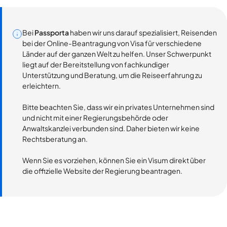
Bei
Passporta
haben wir uns darauf spezialisiert, Reisenden
bei der Online-Beantragung von Visa für verschiedene
Länder auf der ganzen Welt zu helfen. Unser Schwerpunkt
liegt auf der Bereitstellung von fachkundiger
Unterstützung und Beratung, um die Reiseerfahrung zu
erleichtern.
Bitte beachten Sie, dass wir ein privates Unternehmen sind
und nicht mit einer Regierungsbehörde oder
Anwaltskanzlei verbunden sind. Daher bieten wir keine
Rechtsberatung an.
Wenn Sie es vorziehen, können Sie ein Visum direkt über
die offizielle Website der Regierung beantragen.