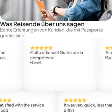
Was Reisende über uns sagen
Echte Erfahrungen von Kunden, die mit Passporta
gereist sind.
Molto efficace! Grazie per la
Thank you
competenza!
Mark N.
Nilza M.
d with the service
It was very quick, less than
24hrs