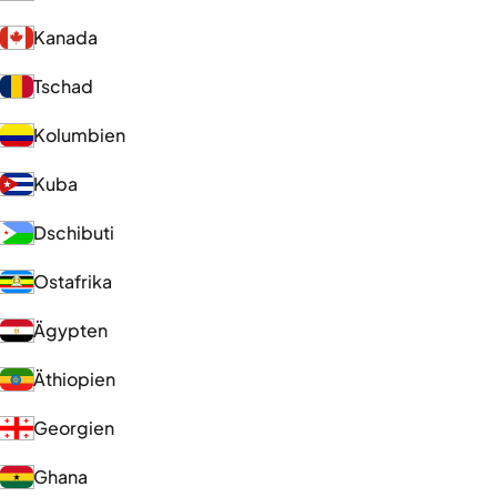
Kanada
Tschad
Kolumbien
Kuba
Dschibuti
Ostafrika
Ägypten
Äthiopien
Georgien
Ghana