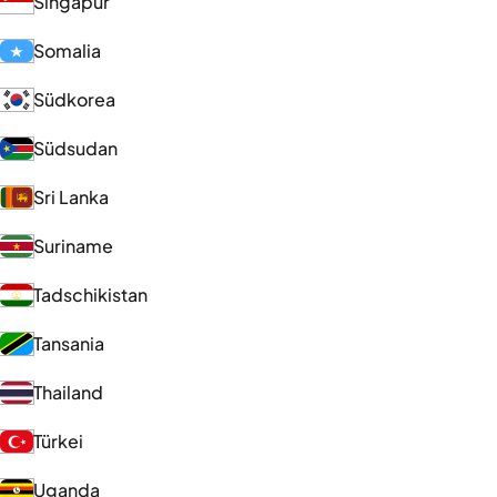
Singapur
Somalia
Südkorea
Südsudan
Sri Lanka
Suriname
Tadschikistan
Tansania
Thailand
Türkei
Uganda