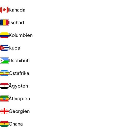
Kanada
Tschad
Kolumbien
Kuba
Dschibuti
Ostafrika
Ägypten
Äthiopien
Georgien
Ghana