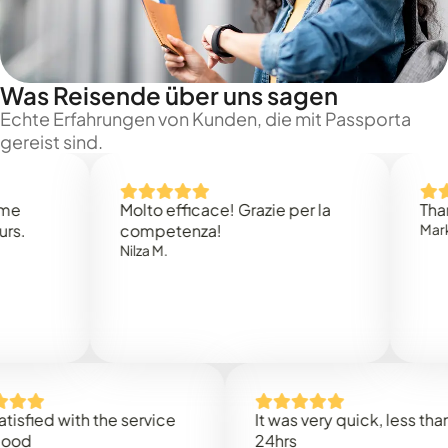
Was Reisende über uns sagen
Echte Erfahrungen von Kunden, die mit Passporta
gereist sind.
Molto efficace! Grazie per la
Thank you
competenza!
Mark N.
Nilza M.
ed with the service
It was very quick, less than
24hrs