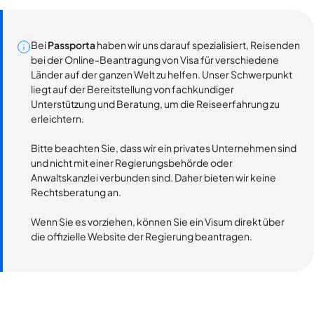
Bei
Passporta
haben wir uns darauf spezialisiert, Reisenden
bei der Online-Beantragung von Visa für verschiedene
Länder auf der ganzen Welt zu helfen. Unser Schwerpunkt
liegt auf der Bereitstellung von fachkundiger
Unterstützung und Beratung, um die Reiseerfahrung zu
erleichtern.
Bitte beachten Sie, dass wir ein privates Unternehmen sind
und nicht mit einer Regierungsbehörde oder
Anwaltskanzlei verbunden sind. Daher bieten wir keine
Rechtsberatung an.
Wenn Sie es vorziehen, können Sie ein Visum direkt über
die offizielle Website der Regierung beantragen.