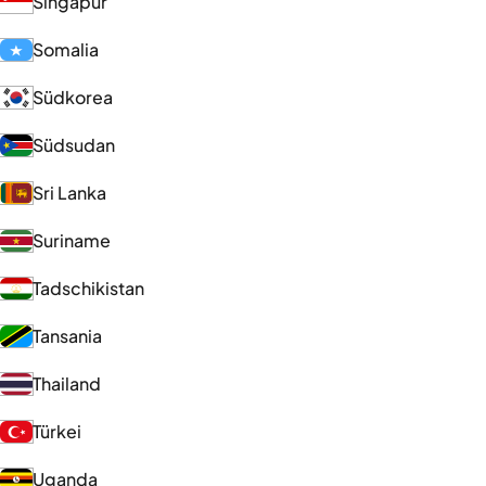
Singapur
Somalia
Südkorea
Südsudan
Sri Lanka
Suriname
Tadschikistan
Tansania
Thailand
Türkei
Uganda