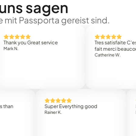
 uns sagen
 mit Passporta gereist sind.
 you Great service
Tres satisfaite C’est rap
.
fait merci beaucoup
Catherine W.
Super Everything good
Rapidez
Rainer K.
Marta R.