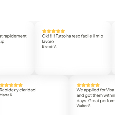
idement
Ok! !!!! Tutto ha reso facile il mio
Easy 
lavoro
Rene 
Blemir V.
 y claridad
We applied for Visa to Om
and got them within 3 work
days. Great performance!
Walter S.