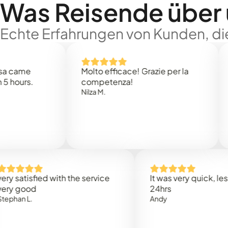
Was Reisende über
Echte Erfahrungen von Kunden, die
e
Molto efficace! Grazie per la
Thank
s.
competenza!
Mark N
Nilza M.
isfied with the service
It was very quick, less than
od
24hrs
.
Andy