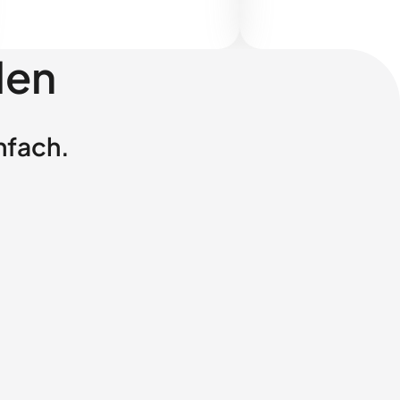
len
nfach.