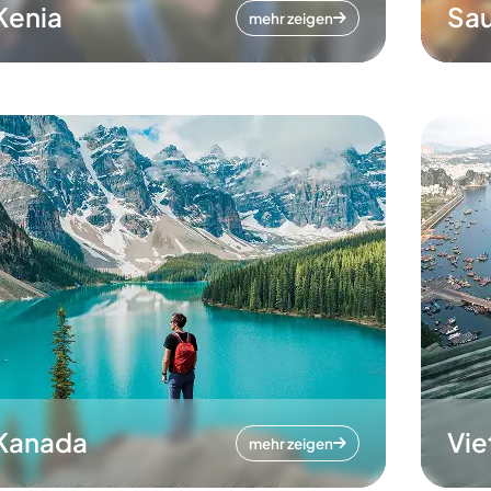
Kenia
Sau
mehr zeigen
Kanada
Vi
mehr zeigen