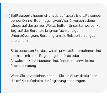
Bei
Passporta
haben wir uns darauf spezialisiert, Reisenden
bei der Online-Beantragung von Visa für verschiedene
Länder auf der ganzen Welt zu helfen. Unser Schwerpunkt
liegt auf der Bereitstellung von fachkundiger
Unterstützung und Beratung, um die Reiseerfahrung zu
erleichtern.
Bitte beachten Sie, dass wir ein privates Unternehmen sind
und nicht mit einer Regierungsbehörde oder
Anwaltskanzlei verbunden sind. Daher bieten wir keine
Rechtsberatung an.
Wenn Sie es vorziehen, können Sie ein Visum direkt über
die offizielle Website der Regierung beantragen.