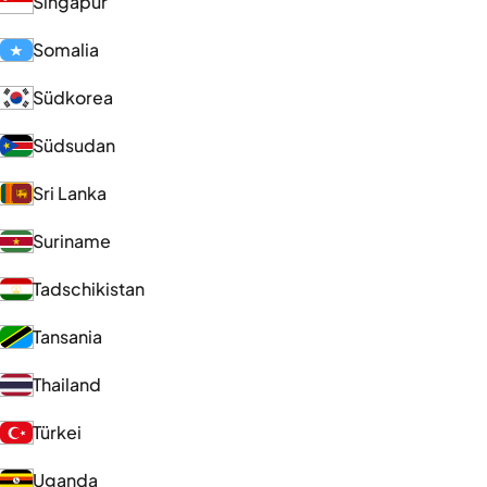
Singapur
Somalia
Südkorea
Südsudan
Sri Lanka
Suriname
Tadschikistan
Tansania
Thailand
Türkei
Uganda