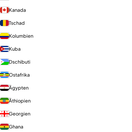
Kanada
Tschad
Kolumbien
Kuba
Dschibuti
Ostafrika
Ägypten
Äthiopien
Georgien
Ghana