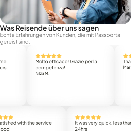
Was Reisende über uns sagen
Echte Erfahrungen von Kunden, die mit Passporta
gereist sind.
Molto efficace! Grazie per la
Thank you
competenza!
Mark N.
Nilza M.
ed with the service
It was very quick, less than
24hrs