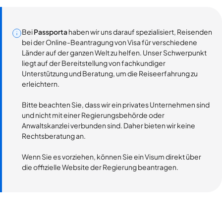
Bei
Passporta
haben wir uns darauf spezialisiert, Reisenden
bei der Online-Beantragung von Visa für verschiedene
Länder auf der ganzen Welt zu helfen. Unser Schwerpunkt
liegt auf der Bereitstellung von fachkundiger
Unterstützung und Beratung, um die Reiseerfahrung zu
erleichtern.
Bitte beachten Sie, dass wir ein privates Unternehmen sind
und nicht mit einer Regierungsbehörde oder
Anwaltskanzlei verbunden sind. Daher bieten wir keine
Rechtsberatung an.
Wenn Sie es vorziehen, können Sie ein Visum direkt über
die offizielle Website der Regierung beantragen.