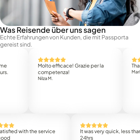
Was Reisende über uns sagen
Echte Erfahrungen von Kunden, die mit Passporta
gereist sind.
Molto efficace! Grazie per la
Thank you
competenza!
Mark N.
Nilza M.
ed with the service
It was very quick, less than
24hrs