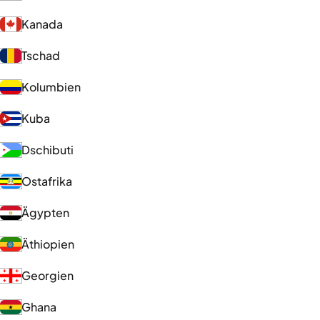
Kanada
Tschad
Kolumbien
Kuba
Dschibuti
Ostafrika
Ägypten
Äthiopien
Georgien
Ghana