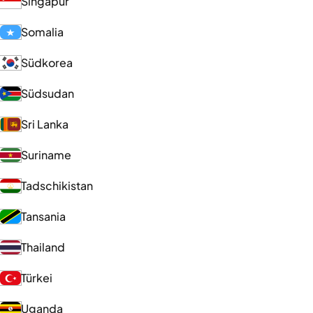
Singapur
Somalia
Südkorea
Südsudan
Sri Lanka
Suriname
Tadschikistan
Tansania
Thailand
Türkei
Uganda