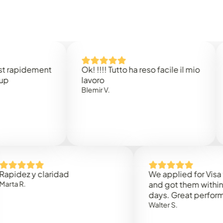
idement
Ok! !!!! Tutto ha reso facile il mio
Easy 
lavoro
Rene 
Blemir V.
 y claridad
We applied for Visa to Om
and got them within 3 work
days. Great performance!
Walter S.