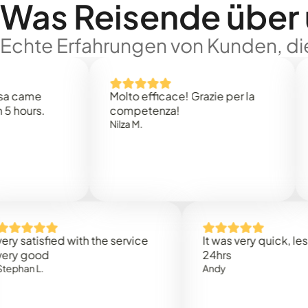
Was Reisende über
Echte Erfahrungen von Kunden, die
e
Molto efficace! Grazie per la
Thank
s.
competenza!
Mark N
Nilza M.
isfied with the service
It was very quick, less than
od
24hrs
L.
Andy