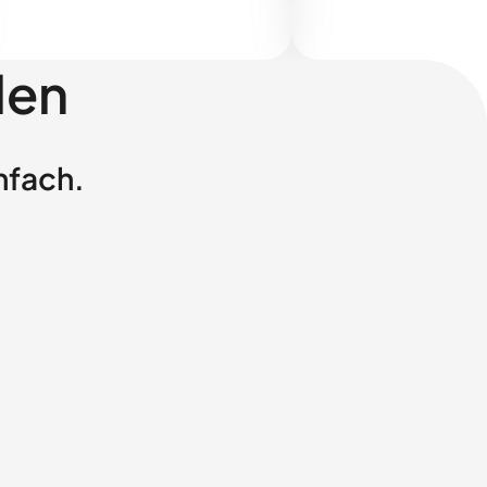
len
nfach.