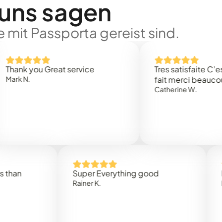
 uns sagen
 mit Passporta gereist sind.
 you Great service
Tres satisfaite C’est rap
.
fait merci beaucoup
Catherine W.
Super Everything good
Rapidez
Rainer K.
Marta R.