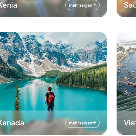
Kenia
Sau
mehr zeigen
Kanada
Vi
mehr zeigen