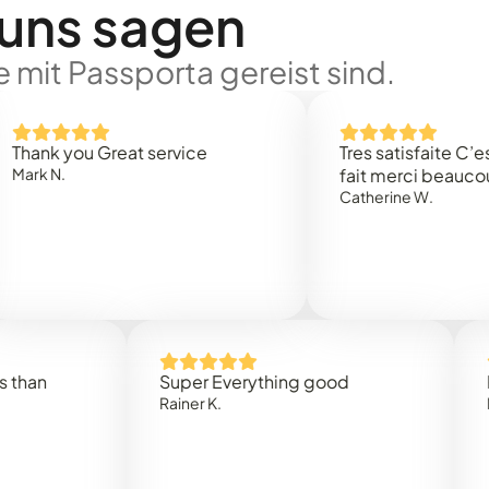
 uns sagen
 mit Passporta gereist sind.
 you Great service
Tres satisfaite C’est rap
.
fait merci beaucoup
Catherine W.
Super Everything good
Rapidez
Rainer K.
Marta R.