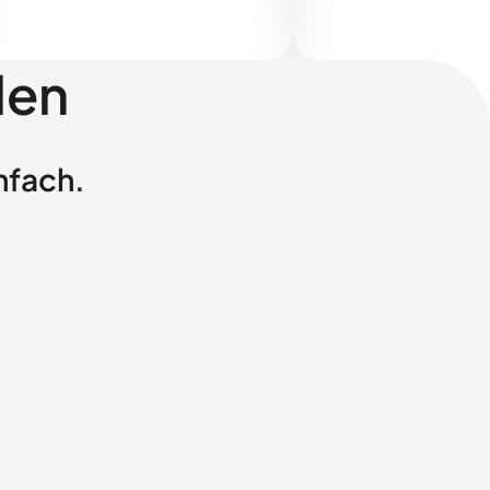
len
nfach.