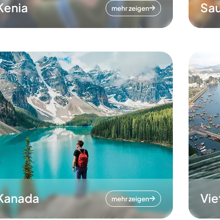
Kenia
Sau
mehr zeigen
Kanada
Vi
mehr zeigen