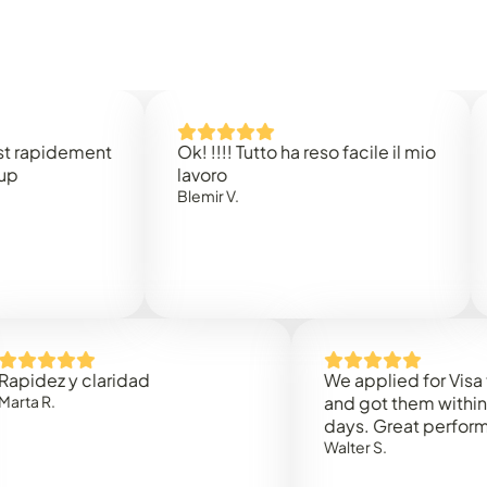
idement
Ok! !!!! Tutto ha reso facile il mio
Easy 
lavoro
Rene 
Blemir V.
 y claridad
We applied for Visa to Oma
and got them within 3 work
days. Great performance!
Walter S.