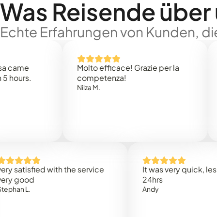
Was Reisende über
Echte Erfahrungen von Kunden, die
e
Molto efficace! Grazie per la
Thank
s.
competenza!
Mark N
Nilza M.
isfied with the service
It was very quick, less than
od
24hrs
.
Andy