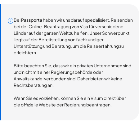
Bei
Passporta
haben wir uns darauf spezialisiert, Reisenden
bei der Online-Beantragung von Visa für verschiedene
Länder auf der ganzen Welt zu helfen. Unser Schwerpunkt
liegt auf der Bereitstellung von fachkundiger
Unterstützung und Beratung, um die Reiseerfahrung zu
erleichtern.
Bitte beachten Sie, dass wir ein privates Unternehmen sind
und nicht mit einer Regierungsbehörde oder
Anwaltskanzlei verbunden sind. Daher bieten wir keine
Rechtsberatung an.
Wenn Sie es vorziehen, können Sie ein Visum direkt über
die offizielle Website der Regierung beantragen.