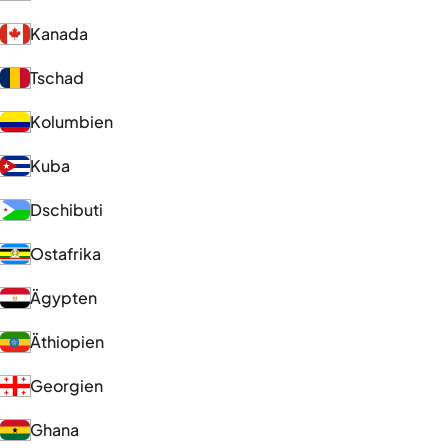
Kanada
Tschad
Kolumbien
Kuba
Dschibuti
Ostafrika
Ägypten
Äthiopien
Georgien
Ghana