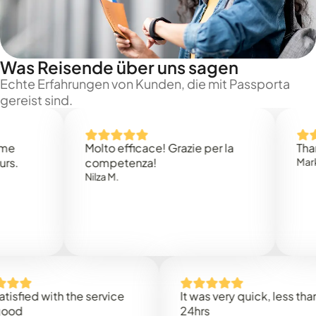
Was Reisende über uns sagen
Echte Erfahrungen von Kunden, die mit Passporta
gereist sind.
Molto efficace! Grazie per la
Thank you
competenza!
Mark N.
Nilza M.
ed with the service
It was very quick, less than
24hrs