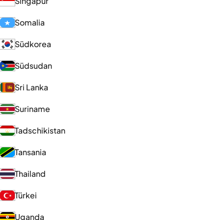
Singapur
Somalia
Südkorea
Südsudan
Sri Lanka
Suriname
Tadschikistan
Tansania
Thailand
Türkei
Uganda