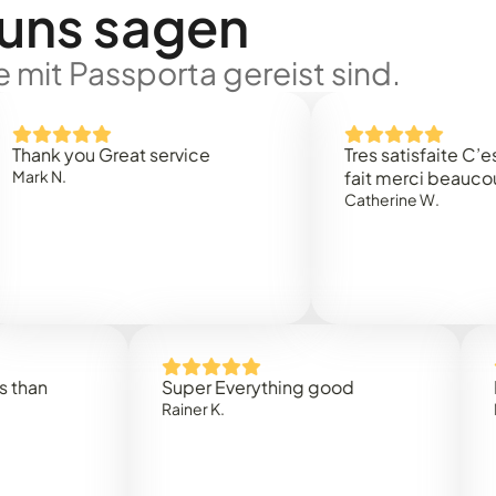
 uns sagen
 mit Passporta gereist sind.
you Great service
Tres satisfaite C’est rapi
.
fait merci beaucoup
Catherine W.
Super Everything good
Rapidez
Rainer K.
Marta R.