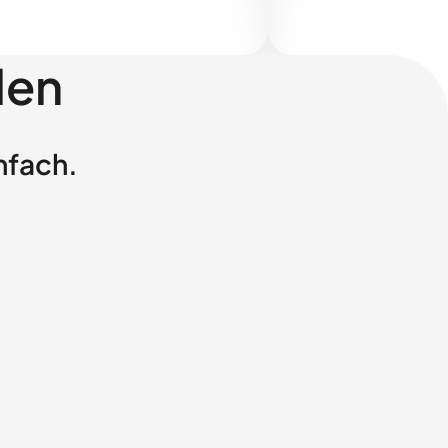
len
nfach.