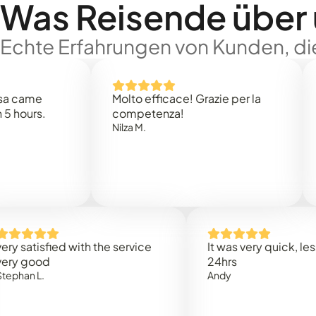
Was Reisende über
Echte Erfahrungen von Kunden, die
e
Molto efficace! Grazie per la
Thank 
.
competenza!
Mark N
Nilza M.
sfied with the service
It was very quick, less than
od
24hrs
.
Andy