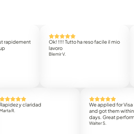
dement
Ok! !!!! Tutto ha reso facile il mio
Easy 
lavoro
Rene B
Blemir V.
 y claridad
We applied for Visa to Oma
and got them within 3 work
days. Great performance!
Walter S.