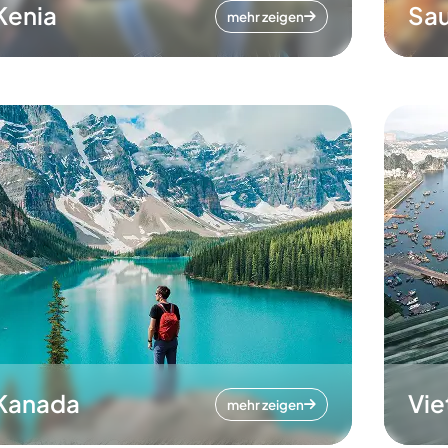
Kenia
Sau
mehr zeigen
Kanada
Vi
mehr zeigen