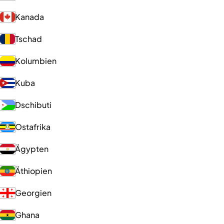
Kanada
Tschad
Kolumbien
Kuba
Dschibuti
Ostafrika
Ägypten
Äthiopien
Georgien
Ghana