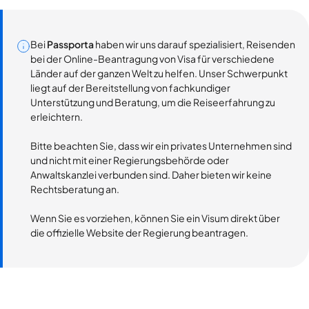
Bei
Passporta
haben wir uns darauf spezialisiert, Reisenden
bei der Online-Beantragung von Visa für verschiedene
Länder auf der ganzen Welt zu helfen. Unser Schwerpunkt
liegt auf der Bereitstellung von fachkundiger
Unterstützung und Beratung, um die Reiseerfahrung zu
erleichtern.
Bitte beachten Sie, dass wir ein privates Unternehmen sind
und nicht mit einer Regierungsbehörde oder
Anwaltskanzlei verbunden sind. Daher bieten wir keine
Rechtsberatung an.
Wenn Sie es vorziehen, können Sie ein Visum direkt über
die offizielle Website der Regierung beantragen.