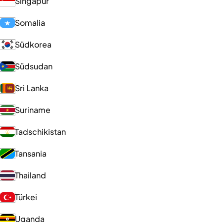
Singapur
Somalia
Südkorea
Südsudan
Sri Lanka
Suriname
Tadschikistan
Tansania
Thailand
Türkei
Uganda