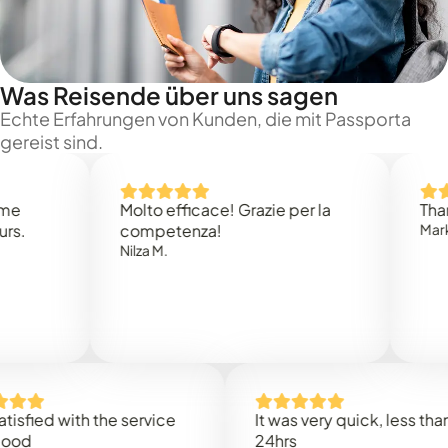
Was Reisende über uns sagen
Echte Erfahrungen von Kunden, die mit Passporta
gereist sind.
Molto efficace! Grazie per la
Thank you
competenza!
Mark N.
Nilza M.
ed with the service
It was very quick, less than
24hrs