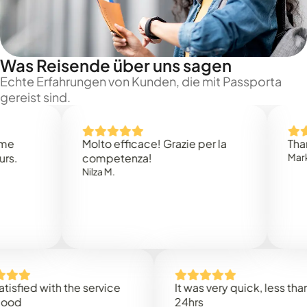
Was Reisende über uns sagen
Echte Erfahrungen von Kunden, die mit Passporta
gereist sind.
Molto efficace! Grazie per la
Thank you
competenza!
Mark N.
Nilza M.
d with the service
It was very quick, less than
24hrs