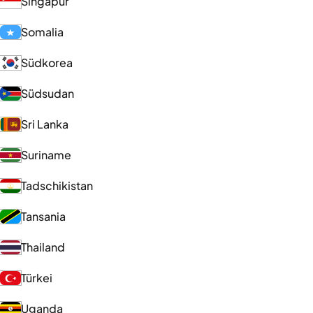
Singapur
Somalia
Südkorea
Südsudan
Sri Lanka
Suriname
Tadschikistan
Tansania
Thailand
Türkei
Uganda