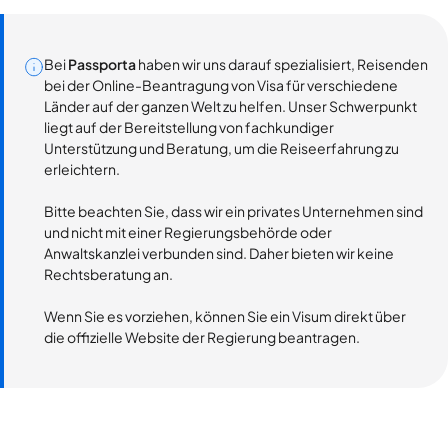
Bei
Passporta
haben wir uns darauf spezialisiert, Reisenden
bei der Online-Beantragung von Visa für verschiedene
Länder auf der ganzen Welt zu helfen. Unser Schwerpunkt
liegt auf der Bereitstellung von fachkundiger
Unterstützung und Beratung, um die Reiseerfahrung zu
erleichtern.
Bitte beachten Sie, dass wir ein privates Unternehmen sind
und nicht mit einer Regierungsbehörde oder
Anwaltskanzlei verbunden sind. Daher bieten wir keine
Rechtsberatung an.
Wenn Sie es vorziehen, können Sie ein Visum direkt über
die offizielle Website der Regierung beantragen.