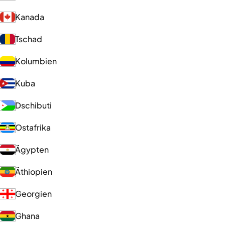
Kanada
Tschad
Kolumbien
Kuba
Dschibuti
Ostafrika
Ägypten
Äthiopien
Georgien
Ghana