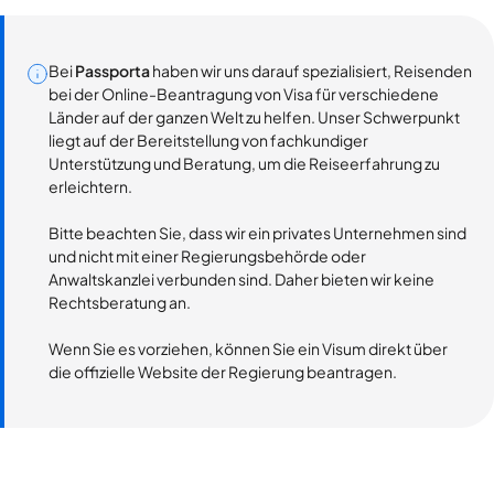
Bei
Passporta
haben wir uns darauf spezialisiert, Reisenden
bei der Online-Beantragung von Visa für verschiedene
Länder auf der ganzen Welt zu helfen. Unser Schwerpunkt
liegt auf der Bereitstellung von fachkundiger
Unterstützung und Beratung, um die Reiseerfahrung zu
erleichtern.
Bitte beachten Sie, dass wir ein privates Unternehmen sind
und nicht mit einer Regierungsbehörde oder
Anwaltskanzlei verbunden sind. Daher bieten wir keine
Rechtsberatung an.
Wenn Sie es vorziehen, können Sie ein Visum direkt über
die offizielle Website der Regierung beantragen.