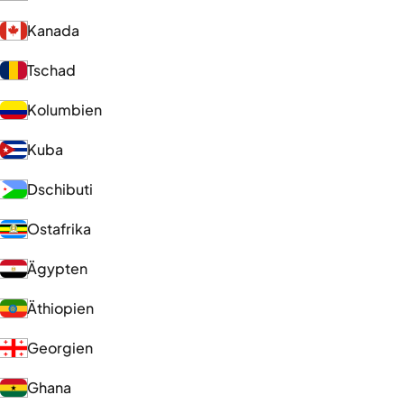
Kanada
Tschad
Kolumbien
Kuba
Dschibuti
Ostafrika
Ägypten
Äthiopien
Georgien
Ghana