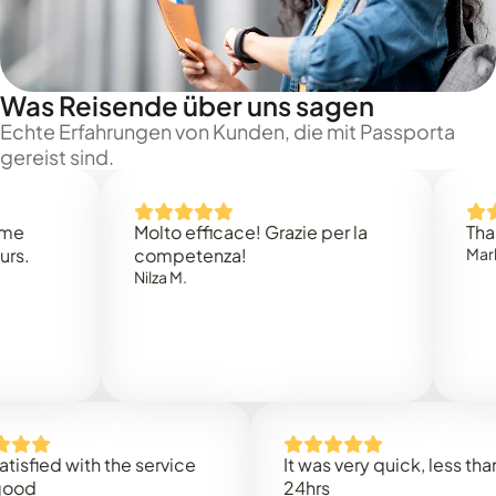
Was Reisende über uns sagen
Echte Erfahrungen von Kunden, die mit Passporta
gereist sind.
Molto efficace! Grazie per la
Thank you
competenza!
Mark N.
Nilza M.
ed with the service
It was very quick, less than
24hrs