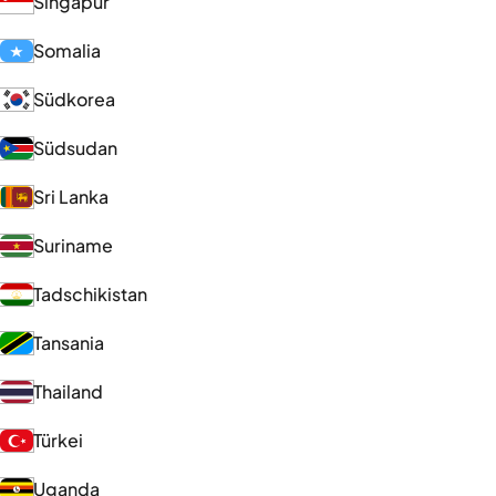
Singapur
Somalia
Südkorea
Südsudan
Sri Lanka
Suriname
Tadschikistan
Tansania
Thailand
Türkei
Uganda