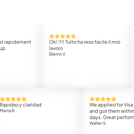
idement
Ok! !!!! Tutto ha reso facile il mio
Easy 
lavoro
Rene 
Blemir V.
 y claridad
We applied for Visa to Om
and got them within 3 work
days. Great performance!
Walter S.