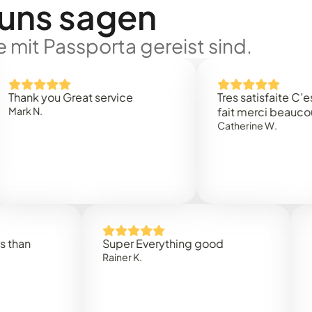
 uns sagen
 mit Passporta gereist sind.
 you Great service
Tres satisfaite C’est rap
.
fait merci beaucoup
Catherine W.
Super Everything good
Rapidez
Rainer K.
Marta R.