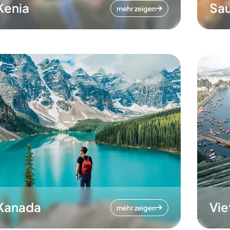
Kenia
Sau
mehr zeigen
Kanada
Vi
mehr zeigen