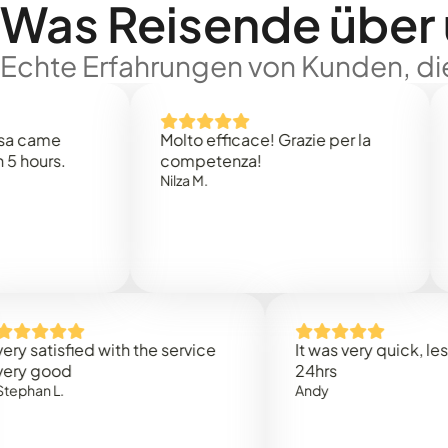
Was Reisende über
Echte Erfahrungen von Kunden, die
e
Molto efficace! Grazie per la
Thank
s.
competenza!
Mark N
Nilza M.
isfied with the service
It was very quick, less than
od
24hrs
L.
Andy