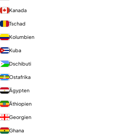
Kanada
Tschad
Kolumbien
Kuba
Dschibuti
Ostafrika
Ägypten
Äthiopien
Georgien
Ghana