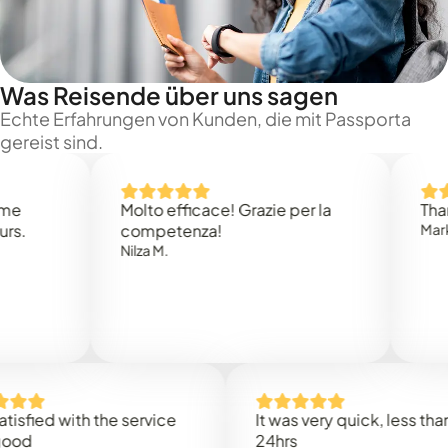
Was Reisende über uns sagen
Echte Erfahrungen von Kunden, die mit Passporta
gereist sind.
Molto efficace! Grazie per la
Thank you
competenza!
Mark N.
Nilza M.
d with the service
It was very quick, less than
24hrs