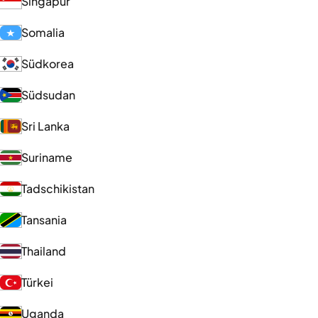
Singapur
Somalia
Südkorea
Südsudan
Sri Lanka
Suriname
Tadschikistan
Tansania
Thailand
Türkei
Uganda