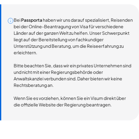
Bei
Passporta
haben wir uns darauf spezialisiert, Reisenden
bei der Online-Beantragung von Visa für verschiedene
Länder auf der ganzen Welt zu helfen. Unser Schwerpunkt
liegt auf der Bereitstellung von fachkundiger
Unterstützung und Beratung, um die Reiseerfahrung zu
erleichtern.
Bitte beachten Sie, dass wir ein privates Unternehmen sind
und nicht mit einer Regierungsbehörde oder
Anwaltskanzlei verbunden sind. Daher bieten wir keine
Rechtsberatung an.
Wenn Sie es vorziehen, können Sie ein Visum direkt über
die offizielle Website der Regierung beantragen.