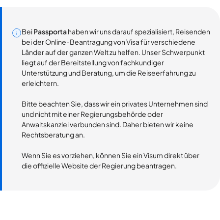
Bei
Passporta
haben wir uns darauf spezialisiert, Reisenden
bei der Online-Beantragung von Visa für verschiedene
Länder auf der ganzen Welt zu helfen. Unser Schwerpunkt
liegt auf der Bereitstellung von fachkundiger
Unterstützung und Beratung, um die Reiseerfahrung zu
erleichtern.
Bitte beachten Sie, dass wir ein privates Unternehmen sind
und nicht mit einer Regierungsbehörde oder
Anwaltskanzlei verbunden sind. Daher bieten wir keine
Rechtsberatung an.
Wenn Sie es vorziehen, können Sie ein Visum direkt über
die offizielle Website der Regierung beantragen.