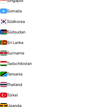
Singapur
Somalia
Südkorea
Südsudan
Sri Lanka
Suriname
Tadschikistan
Tansania
Thailand
Türkei
Uganda