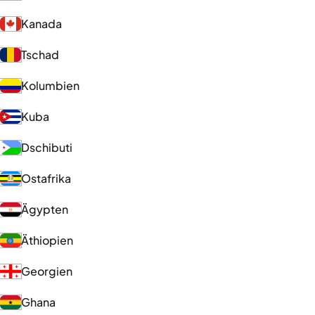
Kanada
Tschad
Kolumbien
Kuba
Dschibuti
Ostafrika
Ägypten
Äthiopien
Georgien
Ghana