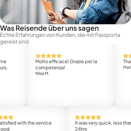
Was Reisende über uns sagen
Echte Erfahrungen von Kunden, die mit Passporta
gereist sind.
Molto efficace! Grazie per la
Thank you
competenza!
Mark N.
Nilza M.
d with the service
It was very quick, less than
24hrs