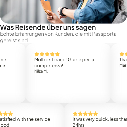
Was Reisende über uns sagen
Echte Erfahrungen von Kunden, die mit Passporta
gereist sind.
Molto efficace! Grazie per la
Thank you
competenza!
Mark N.
Nilza M.
d with the service
It was very quick, less than
24hrs