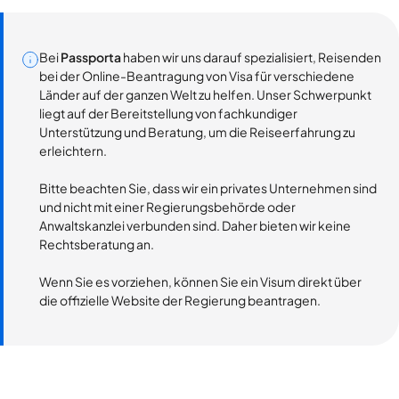
Bei
Passporta
haben wir uns darauf spezialisiert, Reisenden
bei der Online-Beantragung von Visa für verschiedene
Länder auf der ganzen Welt zu helfen. Unser Schwerpunkt
liegt auf der Bereitstellung von fachkundiger
Unterstützung und Beratung, um die Reiseerfahrung zu
erleichtern.
Bitte beachten Sie, dass wir ein privates Unternehmen sind
und nicht mit einer Regierungsbehörde oder
Anwaltskanzlei verbunden sind. Daher bieten wir keine
Rechtsberatung an.
Wenn Sie es vorziehen, können Sie ein Visum direkt über
die offizielle Website der Regierung beantragen.