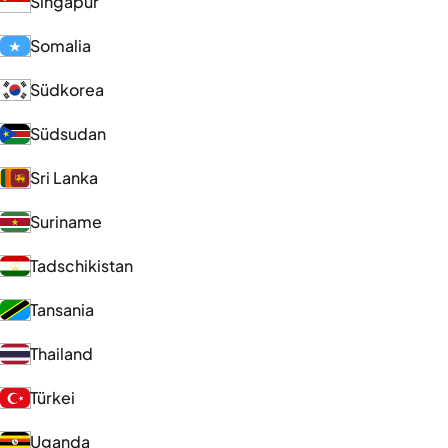
Singapur
Somalia
Südkorea
Südsudan
Sri Lanka
Suriname
Tadschikistan
Tansania
Thailand
Türkei
Uganda