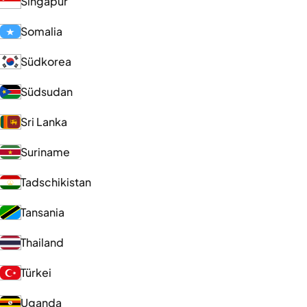
Singapur
Somalia
Südkorea
Südsudan
Sri Lanka
Suriname
Tadschikistan
Tansania
Thailand
Türkei
Uganda