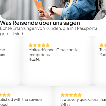
Was Reisende über uns sagen
Echte Erfahrungen von Kunden, die mit Passporta
gereist sind.
Molto efficace! Grazie per la
Thank you
competenza!
Mark N.
Nilza M.
ed with the service
It was very quick, less than
24hrs