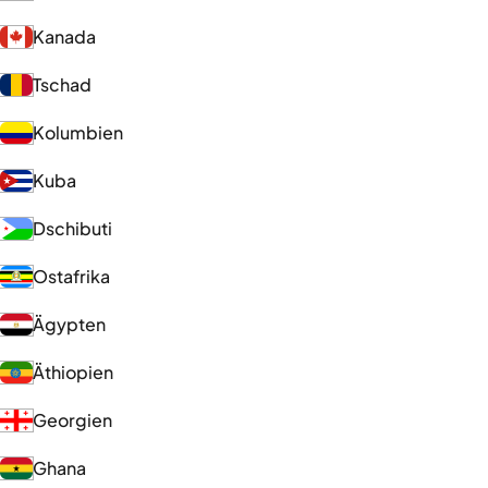
Kanada
Tschad
Kolumbien
Kuba
Dschibuti
Ostafrika
Ägypten
Äthiopien
Georgien
Ghana