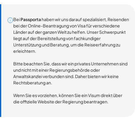
Bei
Passporta
haben wir uns darauf spezialisiert, Reisenden
bei der Online-Beantragung von Visa für verschiedene
Länder auf der ganzen Welt zu helfen. Unser Schwerpunkt
liegt auf der Bereitstellung von fachkundiger
Unterstützung und Beratung, um die Reiseerfahrung zu
erleichtern.
Bitte beachten Sie, dass wir ein privates Unternehmen sind
und nicht mit einer Regierungsbehörde oder
Anwaltskanzlei verbunden sind. Daher bieten wir keine
Rechtsberatung an.
Wenn Sie es vorziehen, können Sie ein Visum direkt über
die offizielle Website der Regierung beantragen.