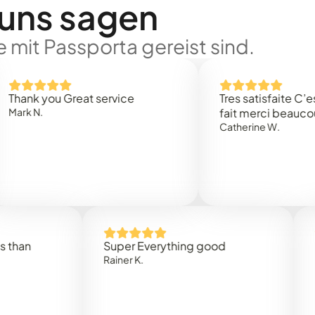
 uns sagen
 mit Passporta gereist sind.
 you Great service
Tres satisfaite C’est rap
N.
fait merci beaucoup
Catherine W.
Super Everything good
Rapide
Rainer K.
Marta R.