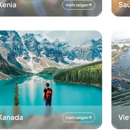
Kenia
Sau
mehr zeigen
Kanada
Vi
mehr zeigen