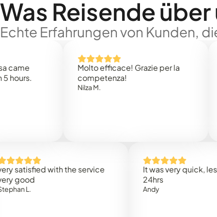
Was Reisende über
Echte Erfahrungen von Kunden, die
me
Molto efficace! Grazie per la
Thank
s.
competenza!
Mark 
Nilza M.
isfied with the service
It was very quick, less than
ood
24hrs
L.
Andy