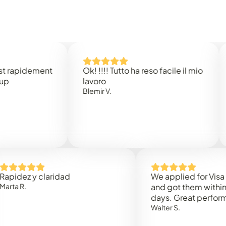
idement
Ok! !!!! Tutto ha reso facile il mio
Easy
lavoro
Rene 
Blemir V.
z y claridad
We applied for Visa to Om
and got them within 3 wor
days. Great performance!
Walter S.