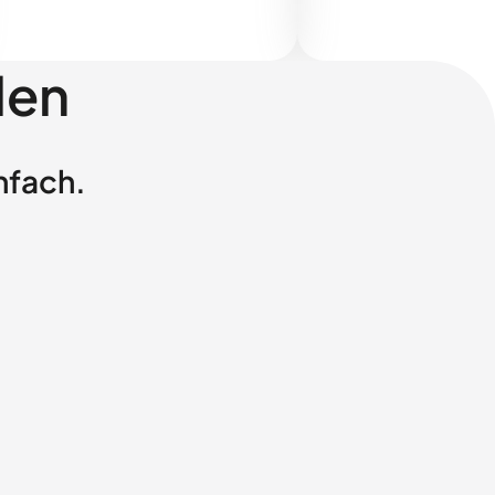
len
nfach.