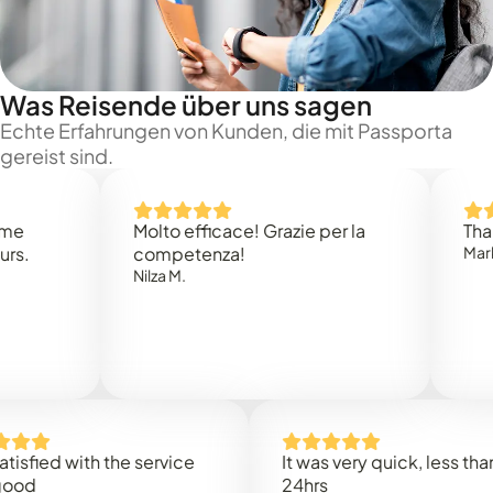
Was Reisende über uns sagen
Echte Erfahrungen von Kunden, die mit Passporta
gereist sind.
Molto efficace! Grazie per la
Thank you
competenza!
Mark N.
Nilza M.
ed with the service
It was very quick, less than
24hrs