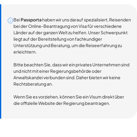
Bei
Passporta
haben wir uns darauf spezialisiert, Reisenden
bei der Online-Beantragung von Visa für verschiedene
Länder auf der ganzen Welt zu helfen. Unser Schwerpunkt
liegt auf der Bereitstellung von fachkundiger
Unterstützung und Beratung, um die Reiseerfahrung zu
erleichtern.
Bitte beachten Sie, dass wir ein privates Unternehmen sind
und nicht mit einer Regierungsbehörde oder
Anwaltskanzlei verbunden sind. Daher bieten wir keine
Rechtsberatung an.
Wenn Sie es vorziehen, können Sie ein Visum direkt über
die offizielle Website der Regierung beantragen.