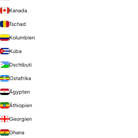
Kanada
Tschad
Kolumbien
Kuba
Dschibuti
Ostafrika
Ägypten
Äthiopien
Georgien
Ghana