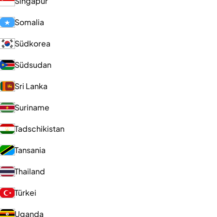
Singapur
Somalia
Südkorea
Südsudan
Sri Lanka
Suriname
Tadschikistan
Tansania
Thailand
Türkei
Uganda