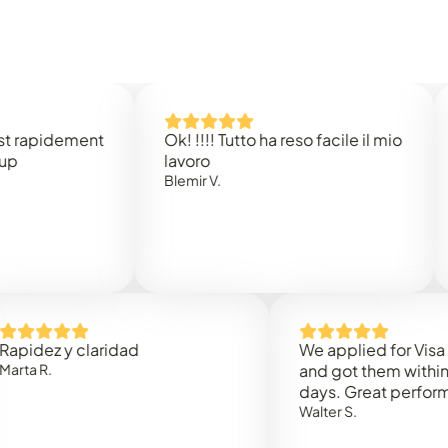
idement
Ok! !!!! Tutto ha reso facile il mio
Easy 
lavoro
Rene 
Blemir V.
 y claridad
We applied for Visa to Om
and got them within 3 work
days. Great performance!
Walter S.