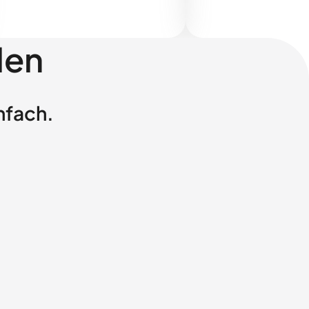
len
nfach.