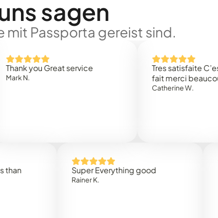
 uns sagen
 mit Passporta gereist sind.
 you Great service
Tres satisfaite C’est rap
.
fait merci beaucoup
Catherine W.
Super Everything good
Rapidez
Rainer K.
Marta R.