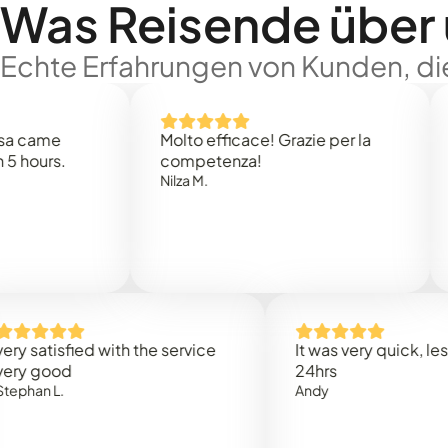
Was Reisende über
Echte Erfahrungen von Kunden, die
e
Molto efficace! Grazie per la
Thank
s.
competenza!
Mark N
Nilza M.
isfied with the service
It was very quick, less than
od
24hrs
L.
Andy