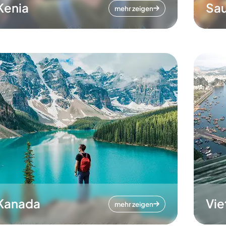
Kenia
Sau
mehr zeigen
Kanada
Vi
mehr zeigen