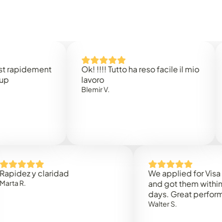
pidement
Ok! !!!! Tutto ha reso facile il mio
Easy
lavoro
Rene
Blemir V.
z y claridad
We applied for Visa to Om
.
and got them within 3 wor
days. Great performance!
Walter S.