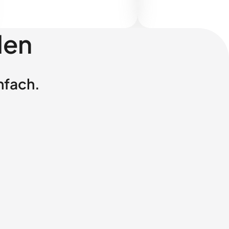
len
nfach.