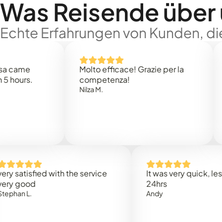
Was Reisende über
Echte Erfahrungen von Kunden, die
me
Molto efficace! Grazie per la
Than
rs.
competenza!
Mark 
Nilza M.
tisfied with the service
It was very quick, less than
ood
24hrs
L.
Andy