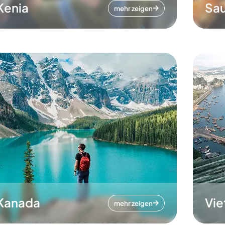
Kenia
Sau
mehr zeigen
Kanada
Vi
mehr zeigen