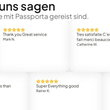
 uns sagen
 mit Passporta gereist sind.
k you Great service
Tres satisfaite C’est ra
N.
fait merci beaucoup
Catherine W.
Super Everything good
Rapide
Rainer K.
Marta R