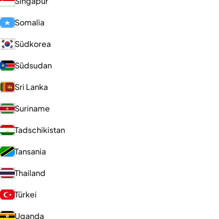
Singapur
Somalia
Südkorea
Südsudan
Sri Lanka
Suriname
Tadschikistan
Tansania
Thailand
Türkei
Uganda