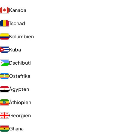
Kanada
Tschad
Kolumbien
Kuba
Dschibuti
Ostafrika
Ägypten
Äthiopien
Georgien
Ghana