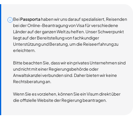
Bei
Passporta
haben wir uns darauf spezialisiert, Reisenden
bei der Online-Beantragung von Visa für verschiedene
Länder auf der ganzen Welt zu helfen. Unser Schwerpunkt
liegt auf der Bereitstellung von fachkundiger
Unterstützung und Beratung, um die Reiseerfahrung zu
erleichtern.
Bitte beachten Sie, dass wir ein privates Unternehmen sind
und nicht mit einer Regierungsbehörde oder
Anwaltskanzlei verbunden sind. Daher bieten wir keine
Rechtsberatung an.
Wenn Sie es vorziehen, können Sie ein Visum direkt über
die offizielle Website der Regierung beantragen.