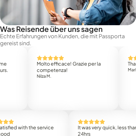
Was Reisende über uns sagen
Echte Erfahrungen von Kunden, die mit Passporta
gereist sind.
Molto efficace! Grazie per la
Thank you
competenza!
Mark N.
Nilza M.
d with the service
It was very quick, less than
24hrs