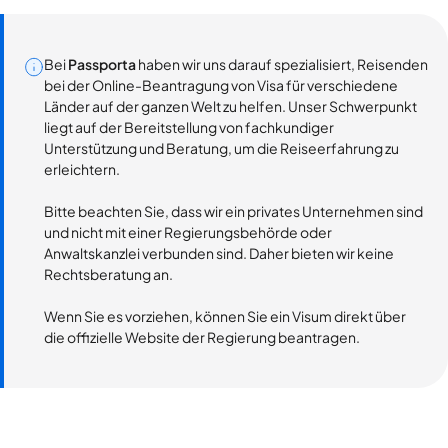
Bei
Passporta
haben wir uns darauf spezialisiert, Reisenden
bei der Online-Beantragung von Visa für verschiedene
Länder auf der ganzen Welt zu helfen. Unser Schwerpunkt
liegt auf der Bereitstellung von fachkundiger
Unterstützung und Beratung, um die Reiseerfahrung zu
erleichtern.
Bitte beachten Sie, dass wir ein privates Unternehmen sind
und nicht mit einer Regierungsbehörde oder
Anwaltskanzlei verbunden sind. Daher bieten wir keine
Rechtsberatung an.
Wenn Sie es vorziehen, können Sie ein Visum direkt über
die offizielle Website der Regierung beantragen.