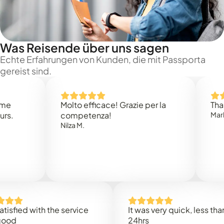
Was Reisende über uns sagen
Echte Erfahrungen von Kunden, die mit Passporta
gereist sind.
Molto efficace! Grazie per la
Thank you
competenza!
Mark N.
Nilza M.
ed with the service
It was very quick, less than
24hrs