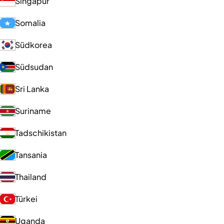
Singapur
Somalia
Südkorea
Südsudan
Sri Lanka
Suriname
Tadschikistan
Tansania
Thailand
Türkei
Uganda