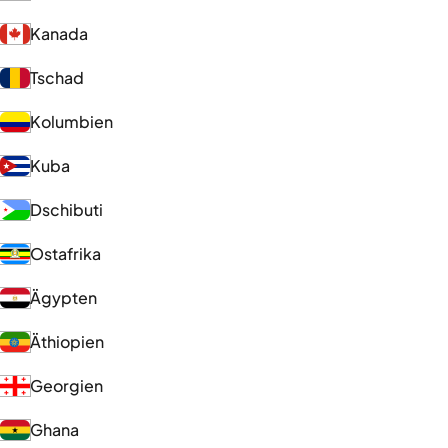
Kanada
Tschad
Kolumbien
Kuba
Dschibuti
Ostafrika
Ägypten
Äthiopien
Georgien
Ghana