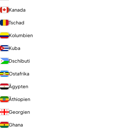
Kanada
Tschad
Kolumbien
Kuba
Dschibuti
Ostafrika
Ägypten
Äthiopien
Georgien
Ghana