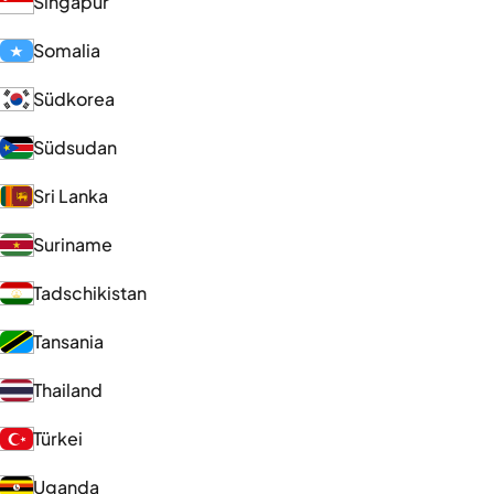
Singapur
Somalia
Südkorea
Südsudan
Sri Lanka
Suriname
Tadschikistan
Tansania
Thailand
Türkei
Uganda