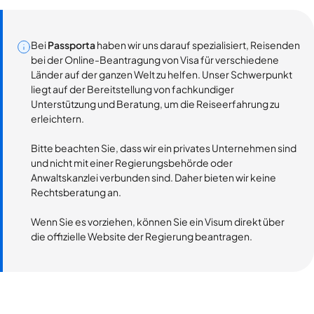
Bei
Passporta
haben wir uns darauf spezialisiert, Reisenden
bei der Online-Beantragung von Visa für verschiedene
Länder auf der ganzen Welt zu helfen. Unser Schwerpunkt
liegt auf der Bereitstellung von fachkundiger
Unterstützung und Beratung, um die Reiseerfahrung zu
erleichtern.
Bitte beachten Sie, dass wir ein privates Unternehmen sind
und nicht mit einer Regierungsbehörde oder
Anwaltskanzlei verbunden sind. Daher bieten wir keine
Rechtsberatung an.
Wenn Sie es vorziehen, können Sie ein Visum direkt über
die offizielle Website der Regierung beantragen.