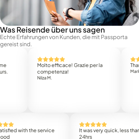
Was Reisende über uns sagen
Echte Erfahrungen von Kunden, die mit Passporta
gereist sind.
Molto efficace! Grazie per la
Thank you
competenza!
Mark N.
Nilza M.
d with the service
It was very quick, less than
24hrs