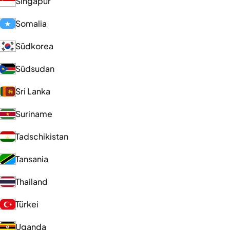
Singapur
Somalia
Südkorea
Südsudan
Sri Lanka
Suriname
Tadschikistan
Tansania
Thailand
Türkei
Uganda