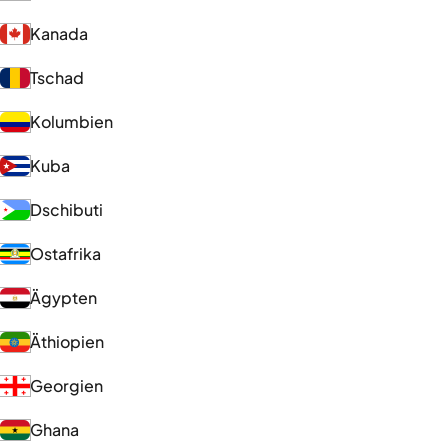
Kanada
Tschad
Kolumbien
Kuba
Dschibuti
Ostafrika
Ägypten
Äthiopien
Georgien
Ghana