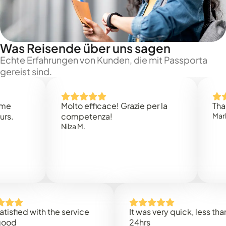
Was Reisende über uns sagen
Echte Erfahrungen von Kunden, die mit Passporta
gereist sind.
Molto efficace! Grazie per la
Thank you
competenza!
Mark N.
Nilza M.
ed with the service
It was very quick, less than
24hrs