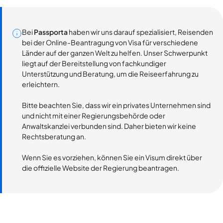
Bei
Passporta
haben wir uns darauf spezialisiert, Reisenden
bei der Online-Beantragung von Visa für verschiedene
Länder auf der ganzen Welt zu helfen. Unser Schwerpunkt
liegt auf der Bereitstellung von fachkundiger
Unterstützung und Beratung, um die Reiseerfahrung zu
erleichtern.
Bitte beachten Sie, dass wir ein privates Unternehmen sind
und nicht mit einer Regierungsbehörde oder
Anwaltskanzlei verbunden sind. Daher bieten wir keine
Rechtsberatung an.
Wenn Sie es vorziehen, können Sie ein Visum direkt über
die offizielle Website der Regierung beantragen.