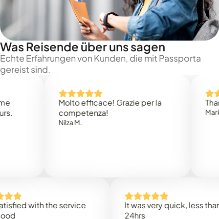
Was Reisende über uns sagen
Echte Erfahrungen von Kunden, die mit Passporta
gereist sind.
Molto efficace! Grazie per la
Thank you
competenza!
Mark N.
Nilza M.
d with the service
It was very quick, less than
24hrs