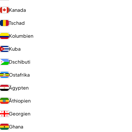
Kanada
Tschad
Kolumbien
Kuba
Dschibuti
Ostafrika
Ägypten
Äthiopien
Georgien
Ghana