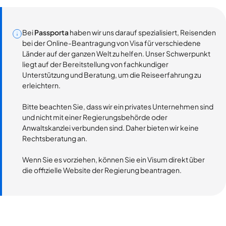
Bei
Passporta
haben wir uns darauf spezialisiert, Reisenden
bei der Online-Beantragung von Visa für verschiedene
Länder auf der ganzen Welt zu helfen. Unser Schwerpunkt
liegt auf der Bereitstellung von fachkundiger
Unterstützung und Beratung, um die Reiseerfahrung zu
erleichtern.
Bitte beachten Sie, dass wir ein privates Unternehmen sind
und nicht mit einer Regierungsbehörde oder
Anwaltskanzlei verbunden sind. Daher bieten wir keine
Rechtsberatung an.
Wenn Sie es vorziehen, können Sie ein Visum direkt über
die offizielle Website der Regierung beantragen.