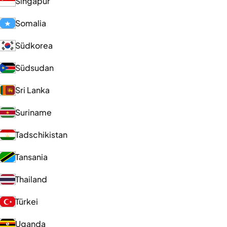
Singapur
Somalia
Südkorea
Südsudan
Sri Lanka
Suriname
Tadschikistan
Tansania
Thailand
Türkei
Uganda