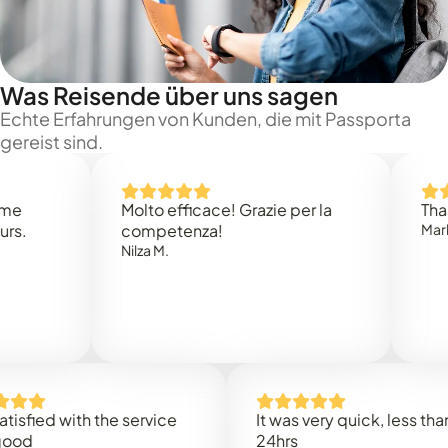
Was Reisende über uns sagen
Echte Erfahrungen von Kunden, die mit Passporta
gereist sind.
Molto efficace! Grazie per la
Thank you
competenza!
Mark N.
Nilza M.
ed with the service
It was very quick, less than
24hrs