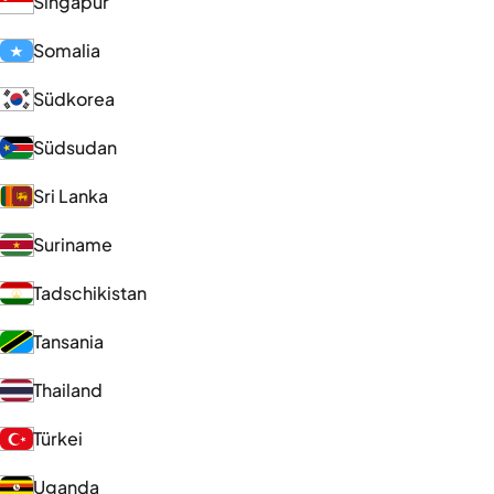
Singapur
Somalia
Südkorea
Südsudan
Sri Lanka
Suriname
Tadschikistan
Tansania
Thailand
Türkei
Uganda