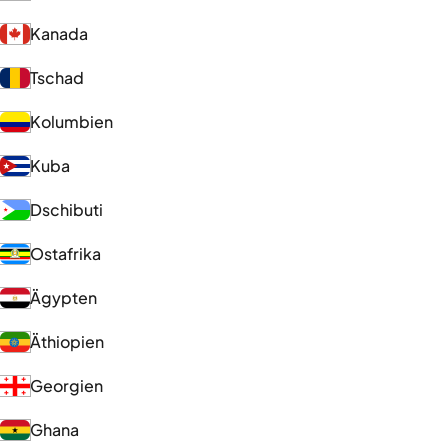
Kanada
Tschad
Kolumbien
Kuba
Dschibuti
Ostafrika
Ägypten
Äthiopien
Georgien
Ghana