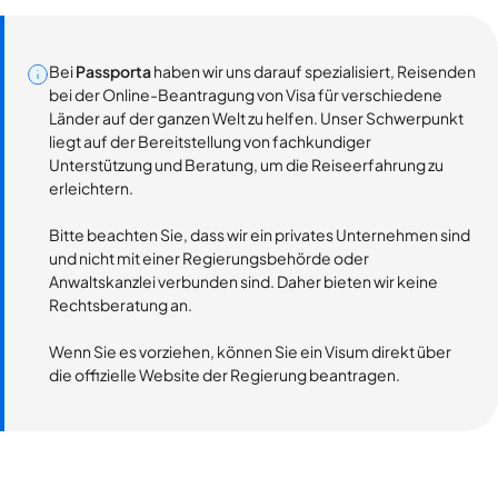
Bei
Passporta
haben wir uns darauf spezialisiert, Reisenden
bei der Online-Beantragung von Visa für verschiedene
Länder auf der ganzen Welt zu helfen. Unser Schwerpunkt
liegt auf der Bereitstellung von fachkundiger
Unterstützung und Beratung, um die Reiseerfahrung zu
erleichtern.
Bitte beachten Sie, dass wir ein privates Unternehmen sind
und nicht mit einer Regierungsbehörde oder
Anwaltskanzlei verbunden sind. Daher bieten wir keine
Rechtsberatung an.
Wenn Sie es vorziehen, können Sie ein Visum direkt über
die offizielle Website der Regierung beantragen.