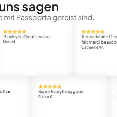
 uns sagen
 mit Passporta gereist sind.
 you Great service
Tres satisfaite C’est rap
.
fait merci beaucoup
Catherine W.
Super Everything good
Rapidez
Rainer K.
Marta R.