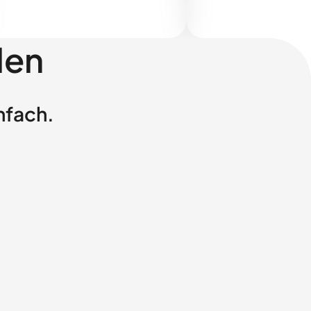
len
nfach.