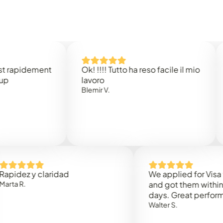
idement
Ok! !!!! Tutto ha reso facile il mio
Easy 
lavoro
Rene 
Blemir V.
 y claridad
We applied for Visa to Om
and got them within 3 work
days. Great performance!
Walter S.