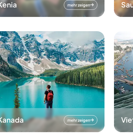
Kenia
Sau
mehr zeigen
Kanada
Vi
mehr zeigen