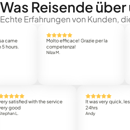
Was Reisende über
Echte Erfahrungen von Kunden, die
e
Molto efficace! Grazie per la
Thank
s.
competenza!
Mark N
Nilza M.
isfied with the service
It was very quick, less than
od
24hrs
.
Andy