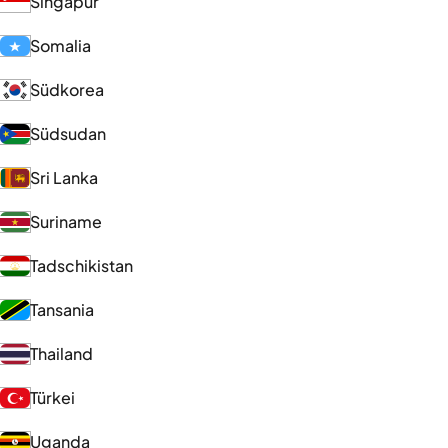
Singapur
Somalia
Südkorea
Südsudan
Sri Lanka
Suriname
Tadschikistan
Tansania
Thailand
Türkei
Uganda