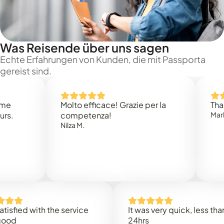
Was Reisende über uns sagen
Echte Erfahrungen von Kunden, die mit Passporta
gereist sind.
Molto efficace! Grazie per la
Thank you
competenza!
Mark N.
Nilza M.
ed with the service
It was very quick, less than
24hrs