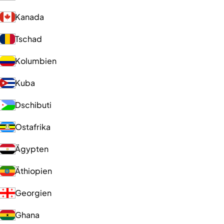
Kanada
Tschad
Kolumbien
Kuba
Dschibuti
Ostafrika
Ägypten
Äthiopien
Georgien
Ghana