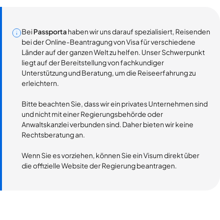
Bei
Passporta
haben wir uns darauf spezialisiert, Reisenden
bei der Online-Beantragung von Visa für verschiedene
Länder auf der ganzen Welt zu helfen. Unser Schwerpunkt
liegt auf der Bereitstellung von fachkundiger
Unterstützung und Beratung, um die Reiseerfahrung zu
erleichtern.
Bitte beachten Sie, dass wir ein privates Unternehmen sind
und nicht mit einer Regierungsbehörde oder
Anwaltskanzlei verbunden sind. Daher bieten wir keine
Rechtsberatung an.
Wenn Sie es vorziehen, können Sie ein Visum direkt über
die offizielle Website der Regierung beantragen.