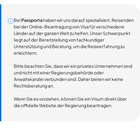
Bei
Passporta
haben wir uns darauf spezialisiert, Reisenden
bei der Online-Beantragung von Visa für verschiedene
Länder auf der ganzen Welt zu helfen. Unser Schwerpunkt
liegt auf der Bereitstellung von fachkundiger
Unterstützung und Beratung, um die Reiseerfahrung zu
erleichtern.
Bitte beachten Sie, dass wir ein privates Unternehmen sind
und nicht mit einer Regierungsbehörde oder
Anwaltskanzlei verbunden sind. Daher bieten wir keine
Rechtsberatung an.
Wenn Sie es vorziehen, können Sie ein Visum direkt über
die offizielle Website der Regierung beantragen.