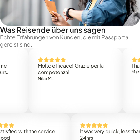
Was Reisende über uns sagen
Echte Erfahrungen von Kunden, die mit Passporta
gereist sind.
Molto efficace! Grazie per la
Thank you
competenza!
Mark N.
Nilza M.
d with the service
It was very quick, less than
24hrs