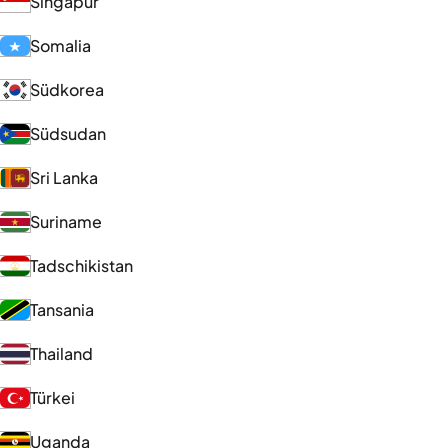
Singapur
Somalia
Südkorea
Südsudan
Sri Lanka
Suriname
Tadschikistan
Tansania
Thailand
Türkei
Uganda