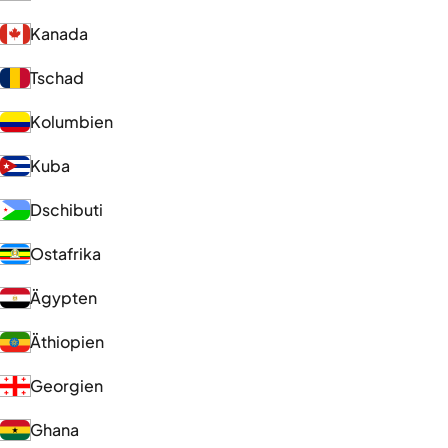
Kanada
Tschad
Kolumbien
Kuba
Dschibuti
Ostafrika
Ägypten
Äthiopien
Georgien
Ghana