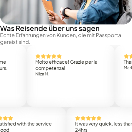
Was Reisende über uns sagen
Echte Erfahrungen von Kunden, die mit Passporta
gereist sind.
Molto efficace! Grazie per la
Thank you 
competenza!
Mark N.
Nilza M.
d with the service
It was very quick, less than
24hrs