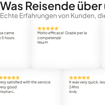
Was Reisende über
Echte Erfahrungen von Kunden, die
e
Molto efficace! Grazie per la
Thank
s.
competenza!
Mark N
Nilza M.
isfied with the service
It was very quick, less than
od
24hrs
.
Andy