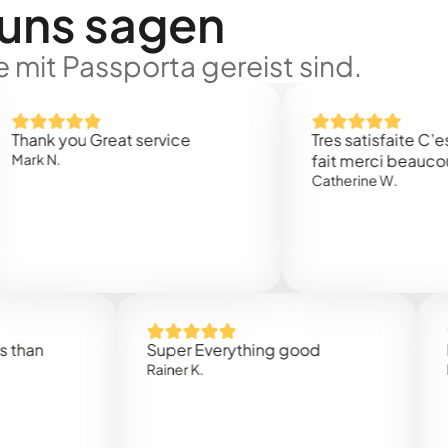
 uns sagen
 mit Passporta gereist sind.
 you Great service
Tres satisfaite C’est rap
.
fait merci beaucoup
Catherine W.
Super Everything good
Rapidez
Rainer K.
Marta R.