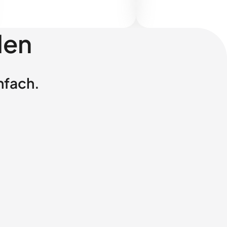
len
nfach.