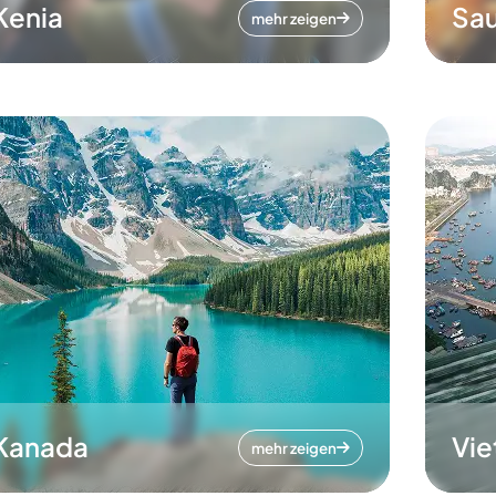
Kenia
Sau
mehr zeigen
Kanada
Vi
mehr zeigen