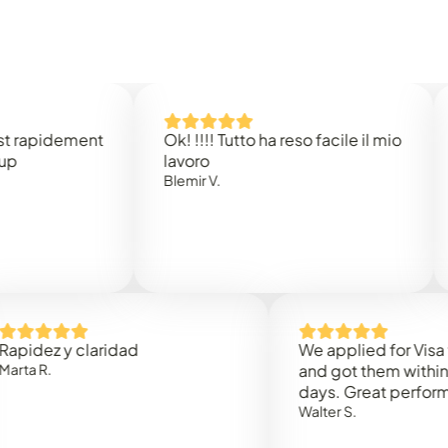
idement
Ok! !!!! Tutto ha reso facile il mio
Easy 
lavoro
Rene 
Blemir V.
 y claridad
We applied for Visa to Om
and got them within 3 work
days. Great performance!
Walter S.