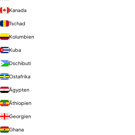
Kanada
Tschad
Kolumbien
Kuba
Dschibuti
Ostafrika
Ägypten
Äthiopien
Georgien
Ghana