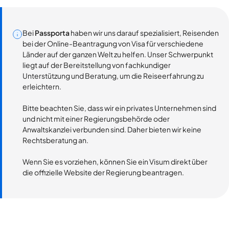
Bei
Passporta
haben wir uns darauf spezialisiert, Reisenden
bei der Online-Beantragung von Visa für verschiedene
Länder auf der ganzen Welt zu helfen. Unser Schwerpunkt
liegt auf der Bereitstellung von fachkundiger
Unterstützung und Beratung, um die Reiseerfahrung zu
erleichtern.
Bitte beachten Sie, dass wir ein privates Unternehmen sind
und nicht mit einer Regierungsbehörde oder
Anwaltskanzlei verbunden sind. Daher bieten wir keine
Rechtsberatung an.
Wenn Sie es vorziehen, können Sie ein Visum direkt über
die offizielle Website der Regierung beantragen.