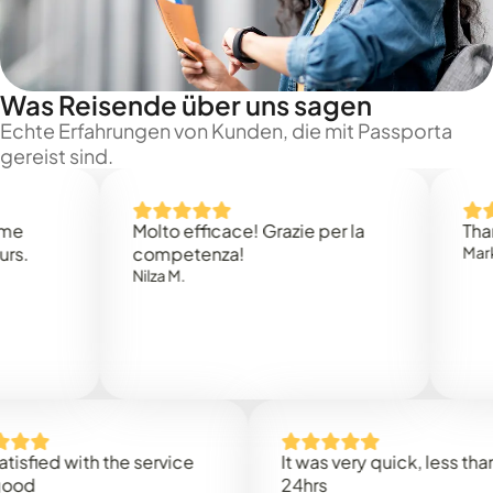
Was Reisende über uns sagen
Echte Erfahrungen von Kunden, die mit Passporta
gereist sind.
Molto efficace! Grazie per la
Thank you
competenza!
Mark N.
Nilza M.
ed with the service
It was very quick, less than
24hrs