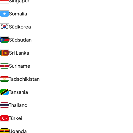
Singapur
Somalia
Südkorea
Südsudan
Sri Lanka
Suriname
Tadschikistan
Tansania
Thailand
Türkei
Uganda