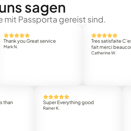
 uns sagen
 mit Passporta gereist sind.
 you Great service
Tres satisfaite C’est rap
.
fait merci beaucoup
Catherine W.
Super Everything good
Rapidez
Rainer K.
Marta R.