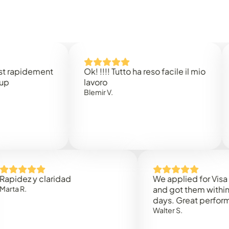
idement
Ok! !!!! Tutto ha reso facile il mio
Easy 
lavoro
Rene 
Blemir V.
 y claridad
We applied for Visa to Om
and got them within 3 work
days. Great performance!
Walter S.