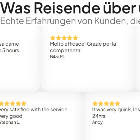
Was Reisende über
Echte Erfahrungen von Kunden, die
e
Molto efficace! Grazie per la
Thank
s.
competenza!
Mark N
Nilza M.
isfied with the service
It was very quick, less than
od
24hrs
L.
Andy