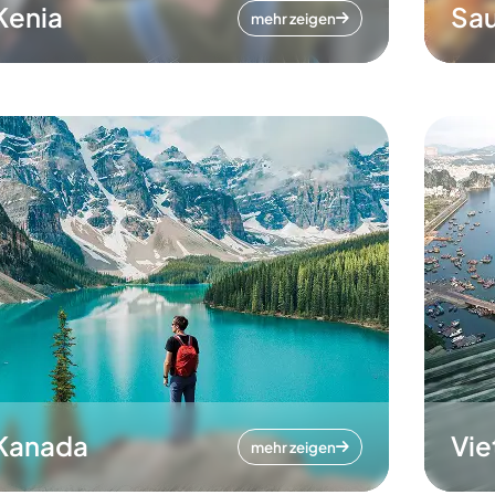
Kenia
Sau
mehr zeigen
Kanada
Vi
mehr zeigen