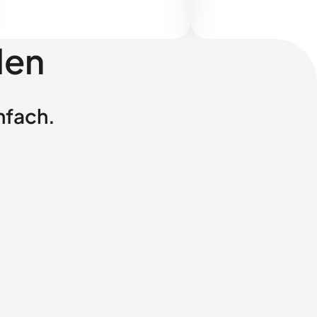
len
nfach.