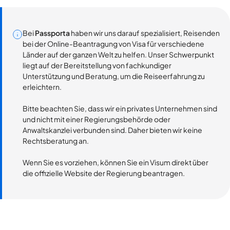
Bei
Passporta
haben wir uns darauf spezialisiert, Reisenden
bei der Online-Beantragung von Visa für verschiedene
Länder auf der ganzen Welt zu helfen. Unser Schwerpunkt
liegt auf der Bereitstellung von fachkundiger
Unterstützung und Beratung, um die Reiseerfahrung zu
erleichtern.
Bitte beachten Sie, dass wir ein privates Unternehmen sind
und nicht mit einer Regierungsbehörde oder
Anwaltskanzlei verbunden sind. Daher bieten wir keine
Rechtsberatung an.
Wenn Sie es vorziehen, können Sie ein Visum direkt über
die offizielle Website der Regierung beantragen.