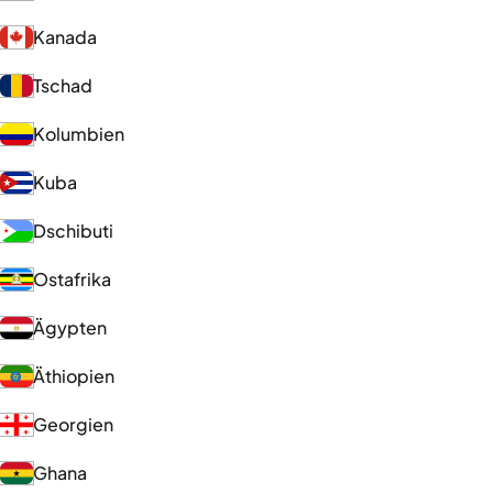
Kanada
Tschad
Kolumbien
Kuba
Dschibuti
Ostafrika
Ägypten
Äthiopien
Georgien
Ghana