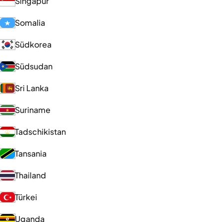
Singapur
Somalia
Südkorea
Südsudan
Sri Lanka
Suriname
Tadschikistan
Tansania
Thailand
Türkei
Uganda