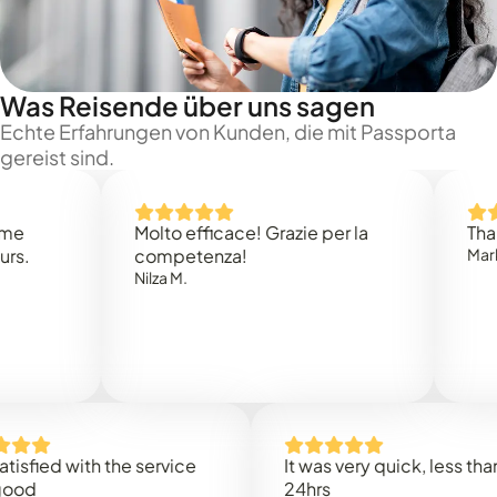
Was Reisende über uns sagen
Echte Erfahrungen von Kunden, die mit Passporta
gereist sind.
Molto efficace! Grazie per la
Thank you
competenza!
Mark N.
Nilza M.
ed with the service
It was very quick, less than
24hrs