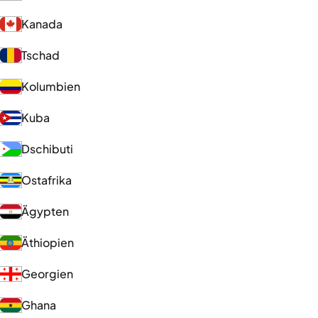
Kanada
Tschad
Kolumbien
Kuba
Dschibuti
Ostafrika
Ägypten
Äthiopien
Georgien
Ghana