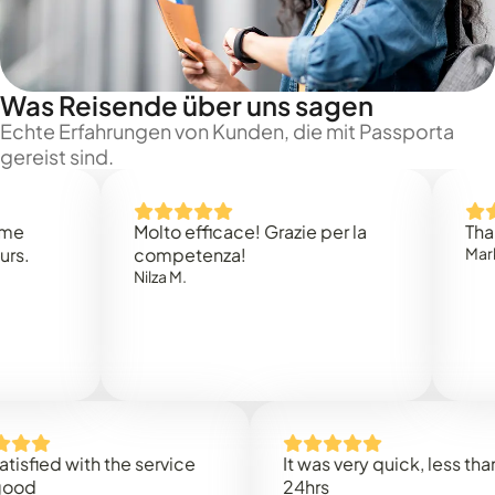
Was Reisende über uns sagen
Echte Erfahrungen von Kunden, die mit Passporta
gereist sind.
Molto efficace! Grazie per la
Thank you
competenza!
Mark N.
Nilza M.
d with the service
It was very quick, less than
24hrs