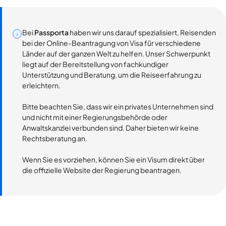
Bei
Passporta
haben wir uns darauf spezialisiert, Reisenden
bei der Online-Beantragung von Visa für verschiedene
Länder auf der ganzen Welt zu helfen. Unser Schwerpunkt
liegt auf der Bereitstellung von fachkundiger
Unterstützung und Beratung, um die Reiseerfahrung zu
erleichtern.
Bitte beachten Sie, dass wir ein privates Unternehmen sind
und nicht mit einer Regierungsbehörde oder
Anwaltskanzlei verbunden sind. Daher bieten wir keine
Rechtsberatung an.
Wenn Sie es vorziehen, können Sie ein Visum direkt über
die offizielle Website der Regierung beantragen.