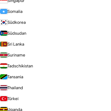
Singapur
Somalia
Südkorea
Südsudan
Sri Lanka
Suriname
Tadschikistan
Tansania
Thailand
Türkei
Uganda