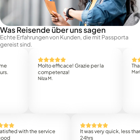
Was Reisende über uns sagen
Echte Erfahrungen von Kunden, die mit Passporta
gereist sind.
Molto efficace! Grazie per la
Thank you
competenza!
Mark N.
Nilza M.
ed with the service
It was very quick, less than
24hrs