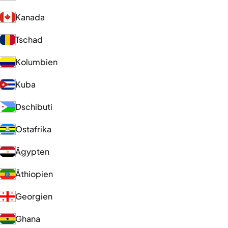
Kanada
Tschad
Kolumbien
Kuba
Dschibuti
Ostafrika
Ägypten
Äthiopien
Georgien
Ghana