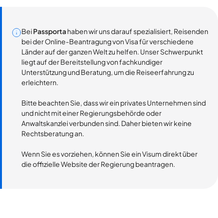
Bei
Passporta
haben wir uns darauf spezialisiert, Reisenden
bei der Online-Beantragung von Visa für verschiedene
Länder auf der ganzen Welt zu helfen. Unser Schwerpunkt
liegt auf der Bereitstellung von fachkundiger
Unterstützung und Beratung, um die Reiseerfahrung zu
erleichtern.
Bitte beachten Sie, dass wir ein privates Unternehmen sind
und nicht mit einer Regierungsbehörde oder
Anwaltskanzlei verbunden sind. Daher bieten wir keine
Rechtsberatung an.
Wenn Sie es vorziehen, können Sie ein Visum direkt über
die offizielle Website der Regierung beantragen.