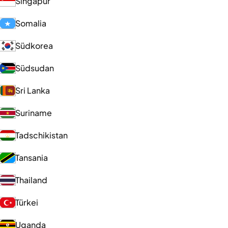
Singapur
Somalia
Südkorea
Südsudan
Sri Lanka
Suriname
Tadschikistan
Tansania
Thailand
Türkei
Uganda