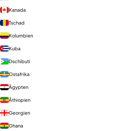
Kanada
Tschad
Kolumbien
Kuba
Dschibuti
Ostafrika
Ägypten
Äthiopien
Georgien
Ghana