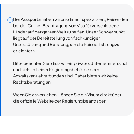
Bei
Passporta
haben wir uns darauf spezialisiert, Reisenden
bei der Online-Beantragung von Visa für verschiedene
Länder auf der ganzen Welt zu helfen. Unser Schwerpunkt
liegt auf der Bereitstellung von fachkundiger
Unterstützung und Beratung, um die Reiseerfahrung zu
erleichtern.
Bitte beachten Sie, dass wir ein privates Unternehmen sind
und nicht mit einer Regierungsbehörde oder
Anwaltskanzlei verbunden sind. Daher bieten wir keine
Rechtsberatung an.
Wenn Sie es vorziehen, können Sie ein Visum direkt über
die offizielle Website der Regierung beantragen.