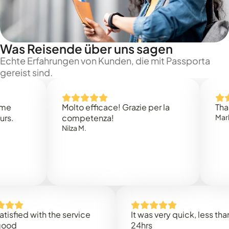
Was Reisende über uns sagen
Echte Erfahrungen von Kunden, die mit Passporta
gereist sind.
Molto efficace! Grazie per la
Thank you
competenza!
Mark N.
Nilza M.
d with the service
It was very quick, less than
24hrs