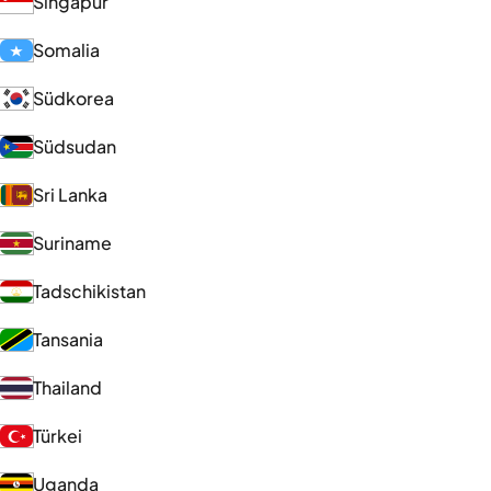
Singapur
Somalia
Südkorea
Südsudan
Sri Lanka
Suriname
Tadschikistan
Tansania
Thailand
Türkei
Uganda