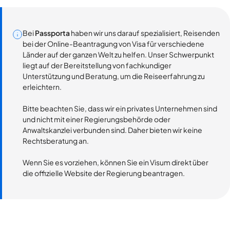
Bei
Passporta
haben wir uns darauf spezialisiert, Reisenden
bei der Online-Beantragung von Visa für verschiedene
Länder auf der ganzen Welt zu helfen. Unser Schwerpunkt
liegt auf der Bereitstellung von fachkundiger
Unterstützung und Beratung, um die Reiseerfahrung zu
erleichtern.
Bitte beachten Sie, dass wir ein privates Unternehmen sind
und nicht mit einer Regierungsbehörde oder
Anwaltskanzlei verbunden sind. Daher bieten wir keine
Rechtsberatung an.
Wenn Sie es vorziehen, können Sie ein Visum direkt über
die offizielle Website der Regierung beantragen.