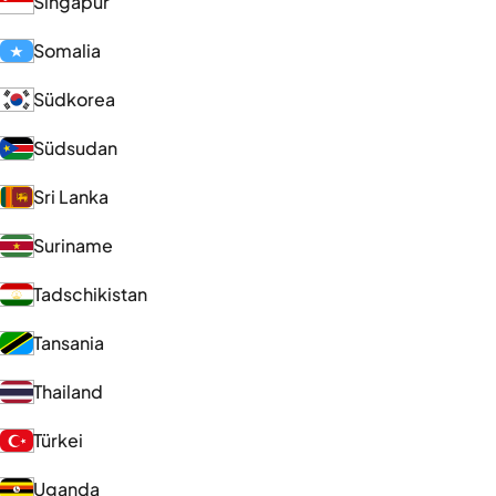
Singapur
Somalia
Südkorea
Südsudan
Sri Lanka
Suriname
Tadschikistan
Tansania
Thailand
Türkei
Uganda