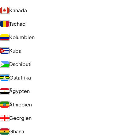
Kanada
Tschad
Kolumbien
Kuba
Dschibuti
Ostafrika
Ägypten
Äthiopien
Georgien
Ghana