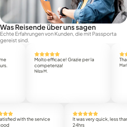
Was Reisende über uns sagen
Echte Erfahrungen von Kunden, die mit Passporta
gereist sind.
Molto efficace! Grazie per la
Thank you
competenza!
Mark N.
Nilza M.
ed with the service
It was very quick, less than
24hrs