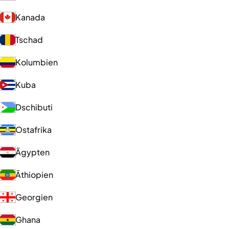
Kanada
Tschad
Kolumbien
Kuba
Dschibuti
Ostafrika
Ägypten
Äthiopien
Georgien
Ghana