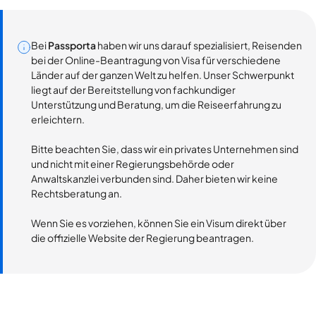
Bei
Passporta
haben wir uns darauf spezialisiert, Reisenden
bei der Online-Beantragung von Visa für verschiedene
Länder auf der ganzen Welt zu helfen. Unser Schwerpunkt
liegt auf der Bereitstellung von fachkundiger
Unterstützung und Beratung, um die Reiseerfahrung zu
erleichtern.
Bitte beachten Sie, dass wir ein privates Unternehmen sind
und nicht mit einer Regierungsbehörde oder
Anwaltskanzlei verbunden sind. Daher bieten wir keine
Rechtsberatung an.
Wenn Sie es vorziehen, können Sie ein Visum direkt über
die offizielle Website der Regierung beantragen.