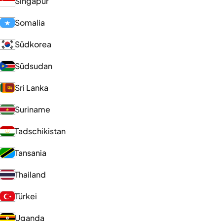
Singapur
Somalia
Südkorea
Südsudan
Sri Lanka
Suriname
Tadschikistan
Tansania
Thailand
Türkei
Uganda