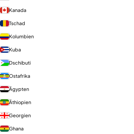
Kanada
Tschad
Kolumbien
Kuba
Dschibuti
Ostafrika
Ägypten
Äthiopien
Georgien
Ghana