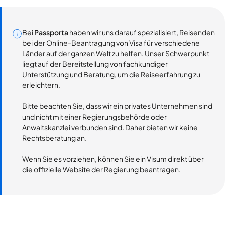
Bei
Passporta
haben wir uns darauf spezialisiert, Reisenden
bei der Online-Beantragung von Visa für verschiedene
Länder auf der ganzen Welt zu helfen. Unser Schwerpunkt
liegt auf der Bereitstellung von fachkundiger
Unterstützung und Beratung, um die Reiseerfahrung zu
erleichtern.
Bitte beachten Sie, dass wir ein privates Unternehmen sind
und nicht mit einer Regierungsbehörde oder
Anwaltskanzlei verbunden sind. Daher bieten wir keine
Rechtsberatung an.
Wenn Sie es vorziehen, können Sie ein Visum direkt über
die offizielle Website der Regierung beantragen.