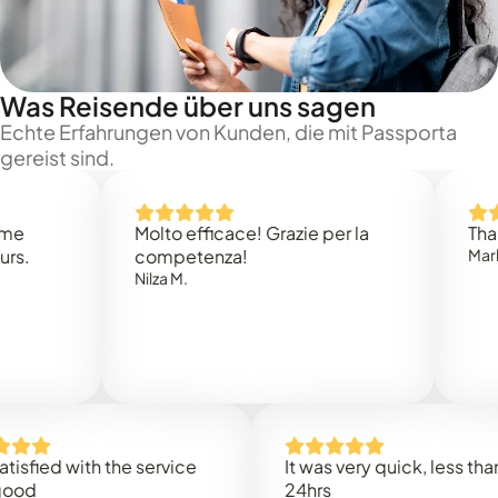
Was Reisende über uns sagen
Echte Erfahrungen von Kunden, die mit Passporta
gereist sind.
Molto efficace! Grazie per la
Thank you
competenza!
Mark N.
Nilza M.
ed with the service
It was very quick, less than
24hrs