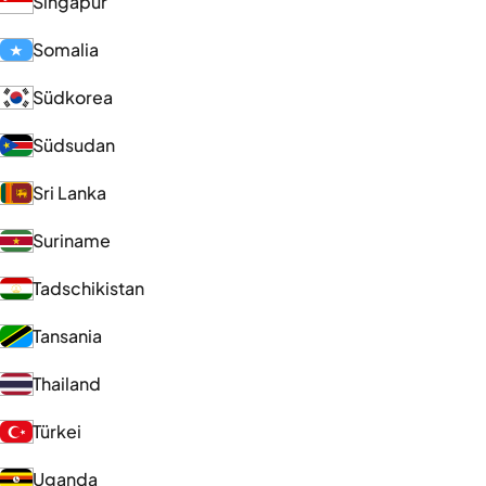
Singapur
Somalia
Südkorea
Südsudan
Sri Lanka
Suriname
Tadschikistan
Tansania
Thailand
Türkei
Uganda