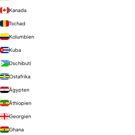
Kanada
Tschad
Kolumbien
Kuba
Dschibuti
Ostafrika
Ägypten
Äthiopien
Georgien
Ghana