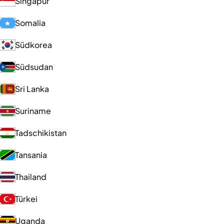
Singapur
Somalia
Südkorea
Südsudan
Sri Lanka
Suriname
Tadschikistan
Tansania
Thailand
Türkei
Uganda