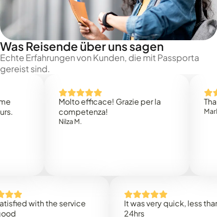
Was Reisende über uns sagen
Echte Erfahrungen von Kunden, die mit Passporta
gereist sind.
Molto efficace! Grazie per la
Thank you
competenza!
Mark N.
Nilza M.
ed with the service
It was very quick, less than
24hrs