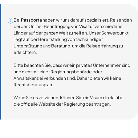
Bei
Passporta
haben wir uns darauf spezialisiert, Reisenden
bei der Online-Beantragung von Visa für verschiedene
Länder auf der ganzen Welt zu helfen. Unser Schwerpunkt
liegt auf der Bereitstellung von fachkundiger
Unterstützung und Beratung, um die Reiseerfahrung zu
erleichtern.
Bitte beachten Sie, dass wir ein privates Unternehmen sind
und nicht mit einer Regierungsbehörde oder
Anwaltskanzlei verbunden sind. Daher bieten wir keine
Rechtsberatung an.
Wenn Sie es vorziehen, können Sie ein Visum direkt über
die offizielle Website der Regierung beantragen.