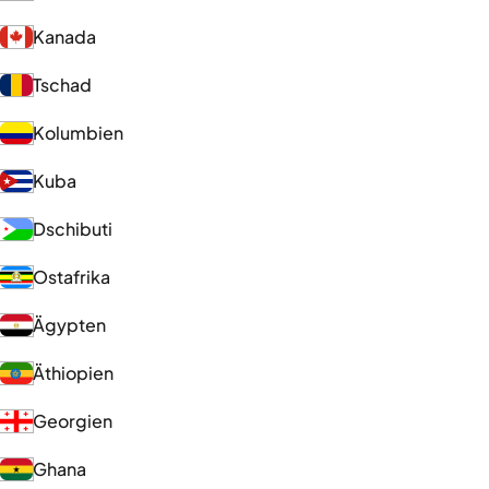
Kanada
Tschad
Kolumbien
Kuba
Dschibuti
Ostafrika
Ägypten
Äthiopien
Georgien
Ghana