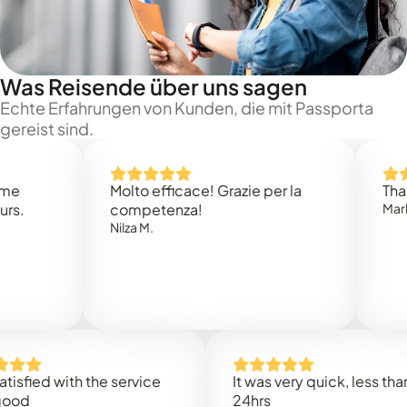
Was Reisende über uns sagen
Echte Erfahrungen von Kunden, die mit Passporta
gereist sind.
Molto efficace! Grazie per la
Thank you
competenza!
Mark N.
Nilza M.
ed with the service
It was very quick, less than
24hrs