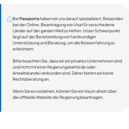
Bei
Passporta
haben wir uns darauf spezialisiert, Reisenden
bei der Online-Beantragung von Visa für verschiedene
Länder auf der ganzen Welt zu helfen. Unser Schwerpunkt
liegt auf der Bereitstellung von fachkundiger
Unterstützung und Beratung, um die Reiseerfahrung zu
erleichtern.
Bitte beachten Sie, dass wir ein privates Unternehmen sind
und nicht mit einer Regierungsbehörde oder
Anwaltskanzlei verbunden sind. Daher bieten wir keine
Rechtsberatung an.
Wenn Sie es vorziehen, können Sie ein Visum direkt über
die offizielle Website der Regierung beantragen.