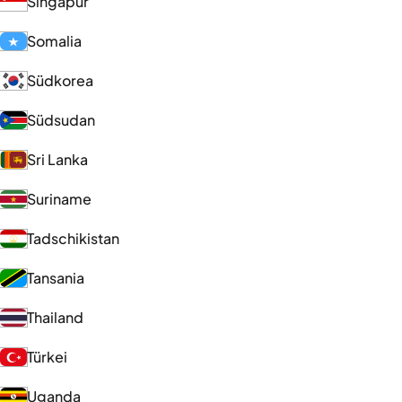
Singapur
Somalia
Südkorea
Südsudan
Sri Lanka
Suriname
Tadschikistan
Tansania
Thailand
Türkei
Uganda